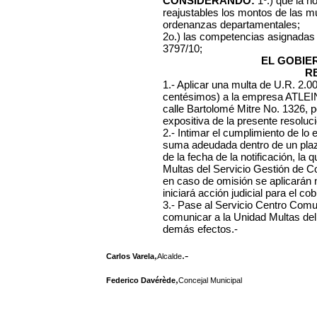
CONSIDERANDO:
1º.) que la n
reajustables los montos de las mu
ordenanzas departamentales;
2o.) las competencias asignadas
3797/10;
EL GOBIE
R
1.- Aplicar una multa de U.R. 2.
centésimos) a la empresa
ATLEIN
calle Bartolomé Mitre No. 1326, 
expositiva de la presente resoluci
2.- Intimar el cumplimiento de lo
suma adeudada dentro de un plazo
de la fecha de la notificación, l
Multas del Servicio Gestión de C
en caso de omisión se aplicarán
iniciará acción judicial para el cob
3.- Pase al Servicio Centro Comuna
comunicar a la Unidad Multas del
demás efectos.-
,
.-
Carlos Varela
Alcalde
,
Federico Davérède
Concejal Municipal