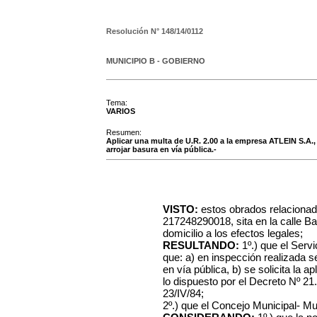
Resolución N°
148/14/0112
MUNICIPIO B - GOBIERNO
Tema:
VARIOS
Resumen:
Aplicar una multa de U.R. 2.00 a la empresa ATLEIN S.A., 
arrojar basura en vía pública.-
VISTO:
estos obrados relacionad
217248290018, sita en la calle Ba
domicilio a los efectos legales;
RESULTANDO:
1º.) que el Serv
que: a) en inspección realizada 
en vía pública, b) se solicita la 
lo dispuesto por el Decreto Nº 21.6
23/IV/84;
2º.) que el Concejo Municipal- Mu