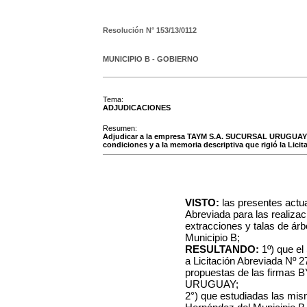
Resolución N°
153/13/0112
MUNICIPIO B - GOBIERNO
Tema:
ADJUDICACIONES
Resumen:
Adjudicar a la empresa TAYM S.A. SUCURSAL URUGUAY la 
condiciones y a la memoria descriptiva que rigió la Licit
VISTO:
las presentes actu
Abreviada para las realiza
extracciones y talas de árb
Municipio B;
RESULTANDO:
1º) que el
a Licitación Abreviada Nº 
propuestas de las firma
URUGUAY;
2°) que estudiadas las mis