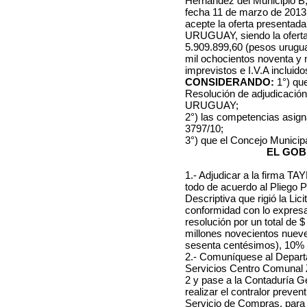
Hernández del Municipio B,
fecha 11 de marzo de 2013,
acepte la oferta present
URUGUAY, siendo la oferta 
5.909.899,60 (pesos urugu
mil ochocientos noventa y 
imprevistos e I.V.A incluido
CONSIDERANDO:
1°)
que
Resolución de adjudicaci
URUGUAY;
2°)
las competencias asign
3797/10;
3°)
que el Concejo Municip
EL GOB
1.- Adjudicar a la firma
todo de acuerdo al Pliego 
Descriptiva que rigió la Li
conformidad con lo expresad
resolución por un total de
millones novecientos nuev
sesenta centésimos), 10% d
2.- Comuníquese al Depart
Servicios Centro Comunal 
2 y pase a la Contaduría Gen
realizar el contralor preven
Servicio de Compras, para l