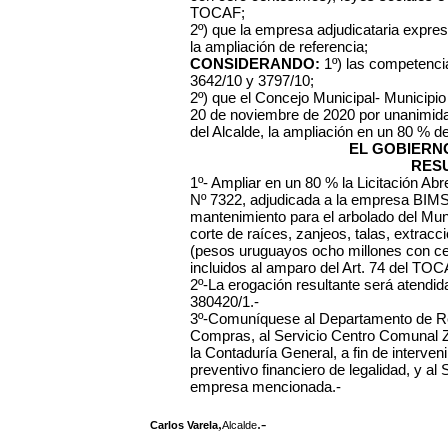
TOCAF;
2º) que la empresa adjudicataria expre
la ampliación de referencia;
CONSIDERANDO:
1º)
las competenci
3642/10 y 3797/10;
2º) que el Concejo Municipal- Municipi
20 de noviembre de 2020 por unanimidad 
del Alcalde, la ampliación en un 80 % de 
EL GOBIERN
RES
1º- Ampliar en un 80 % la Licitación Ab
Nº 7322, adjudicada a la empresa BIMSA
mantenimiento para el arbolado del Mun
corte de raíces, zanjeos, talas, extrac
(pesos uruguayos ocho millones con cer
incluidos al amparo del Art. 74 del TOC
2º-La erogación resultante será atendid
380420/1.-
3º-Comuníquese al Departamento de Re
Compras, al Servicio Centro Comunal Zo
la Contaduría General, a fin de intervenir
preventivo financiero de legalidad, y al
empresa mencionada.-
,
.-
Carlos Varela
Alcalde