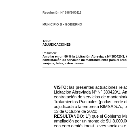
Resolución N°
398/20/0112
MUNICIPIO B - GOBIERNO
Tema:
ADJUDICACIONES
Resumen:
Ampliar en un 80 % la Licitación Abreviada Nº 380420/1,
contratación de servicios de mantenimiento para el arbo
zanjeos, talas, extracciones
VISTO:
las presentes actuaciones rela
Licitación Abreviada Nº Nº 380420/1, A
contratación de servicios de mantenimie
Tratamientos Puntuales (podas, corte de
adjudicada a la empresa BIMSA S.A., p
13 de Octubre de 2020;
RESULTANDO:
1º) que el Gobierno Mu
ampliación por un monto de $U 8.000.0
con cero centésimos), leyes sociales e I