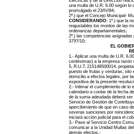
Eléctricas y de la Dirección Naci
una multa de U.R. 6.00 según lo 
promulgado el 23/IV/84;
2º.) que el Concejo Municipal- Mu
CONSIDERANDO:
1º.) que la n
reajustables los montos de las mu
ordenanzas departamentales;
2º.) las competencias asignadas
3797/10;
EL GOBIE
R
1.- Aplicar una multa de U.R. 6.
centésimas) a la empresa razón 
5, R.U.T. 215148500014, propietar
puesto de frutas y verduras, sito 
domicilio a efectos legales, por 
expositiva de la presente resoluci
2.- Intimar el cumplimiento de lo 
calendario a contar de la fecha d
de la suma adeudada deberá ser 
Servicio de Gestión de Contribuye
apercibimiento de que en caso d
severas sanciones por reincidenc
iniciará acción judicial para el co
3.- Pase al Servicio Centro Comuna
comunicar a la Unidad Multas del
demás efectos.-