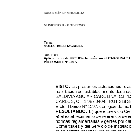
Resolución N°
484/23/0112
MUNICIPIO B - GOBIERNO
Tema:
MULTA HABILITACIONES
Resumen:
Aplicar multa de UR 5.00 a la razón social CAROLINA 
Víctor Haedo Nº 1997.-
VISTO:
las presentes actuaciones rela
habilitación del establecimiento destin
SALDIVIA AGUIAR CAROLINA, C.I. 4
CARLOS, C.I. 1.987.940-8, RUT 218 382
Víctor Haedo Nº 1997, con igual domicili
RESULTANDO:
1º) que el Servicio C
a) el establecimiento de referencia se 
normas reglamentarias vigentes por care
Comerciales y del Servicio de Instalac