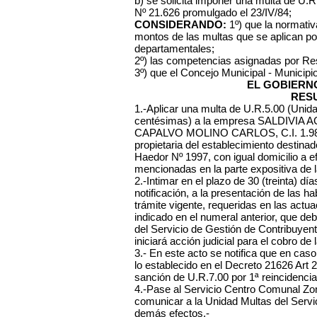
b) se solicita imponer una multa de U.R
Nº 21.626 promulgado el 23/IV/84;
CONSIDERANDO:
1º) que la normativa
montos de las multas que se aplican po
departamentales;
2º) las competencias asignadas por Re
3º) que el Concejo Municipal - Municipi
EL GOBIERN
RES
1.-Aplicar una multa de U.R.5.00 (Unid
centésimas) a la empresa SALDIVIA A
CAPALVO MOLINO CARLOS, C.I. 1.987
propietaria del establecimiento destinad
Haedor Nº 1997, con igual domicilio a e
mencionadas en la parte expositiva de l
2.-Intimar en el plazo de 30 (treinta) dí
notificación, a la presentación de las ha
trámite vigente, requeridas en las actu
indicado en el numeral anterior, que d
del Servicio de Gestión de Contribuyen
iniciará acción judicial para el cobro de 
3.- En este acto se notifica que en cas
lo establecido en el Decreto 21626 Art 
sanción de U.R.7.00 por 1ª reincidencia
4.-Pase al Servicio Centro Comunal Zonal
comunicar a la Unidad Multas del Servi
demás efectos.-