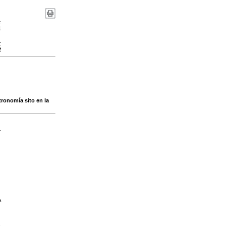
:
1
:
2
tronomía sito en la
-
A