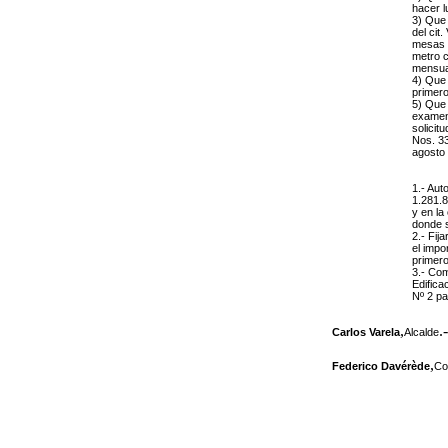
hacer lu
3) Que 
del cit
mesas y
metro c
mensua
4) Que 
primero
5) Que 
examen;
solicit
Nos. 33
agosto
1.- Aut
1.281.8
y en la
donde s
2.- Fij
el impo
primero
3.- Com
Edifica
Nº 2 pa
,
.-
Carlos Varela
Alcalde
,
Federico Davérède
Co