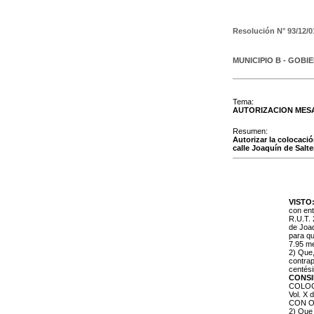
Resolución N°
93/12/0
MUNICIPIO B - GOBI
Tema:
AUTORIZACION MESA
Resumen:
Autorizar la colocaci
calle Joaquín de Salt
VISTO
con ent
R.U.T. 
de Joaq
para qu
7.95 m
2) Que
contrap
centés
CONS
COLOCA
Vol. X
CON O 
2) Que 