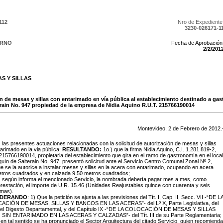
112
Nro de Expediente
3230-026171-1
ERNO
Fecha de Aprobación
2
/
2
/
201
S Y SILLAS
ón de mesas y sillas con entarimado en vía pública al establecimiento destinado a gas
erain No. 947 propiedad de la empresa de Nidia Aquino R.U.T. 215766190014
Montevideo,
2
de
Febrero
de
2012
.
:
las presentes actuaciones relacionadas con la solicitud de autorización de mesas y sillas
arimado en la via pública;
RESULTANDO:
1o.) que la firma Nidia Aquino, C.I. 1.281.819-2,
215766190014, propietaria del establecimiento que gira en el ramo de gastronomía en el local
uín de Salterain No. 947, presentó solicitud ante el Servicio Centro Comunal Zonal Nº 2,
e se la autorice a instalar mesas y sillas en la acera con entarimado, ocupando en acera
etros cuadrados y en calzada 9.50 metros cuadrados;
, según informa el mencionado Servicio, la nombrada debería pagar mes a mes, como
restación, el importe de U.R. 15.46 (Unidades Reajustables quince con cuarenta y seis
imas).
IDERANDO
: 1) Que la petición se ajusta a las previsiones del Tít. I, Cap. II, Secc. VII -“DE L
CIÓN DE MESAS, SILLAS Y BANCOS EN LAS ACERAS”- del Lº X, Parte Legislativa, del
 del Digesto Departamental, y del Capítulo IX -“DE LA COLOCACIÓN DE MESAS Y SILLAS
SIN ENTARIMADO EN LAS ACERAS Y CALZADAS”- del Tít. III de su Parte Reglamentaria;
en tal sentido se ha pronunciado el Sector Arquitectura del citado Servicio, quien recomienda