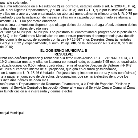
gar a lo solicitado;
la suma relacionada en el Resultando 2) es correcta, estableciendo el art. R.1288.43, lit. a),
. Vol. X del Digesto Departamental, y el art. 332, lit. a), del TOTID, que por la instalación de
 sillas en la acera y con entarimados se abonará mensualmente el importe de U.R. 0.75 por
uadrado y por la instalación de mesas y sillas en la calzada con entarimado se abonará
lmente U.R. 1.00 por metro cuadrado;
se estima conveniente disponer que el pago de los derechos se haga efectivo dentro de los
s diez días hábiles de cada mes;
el Concejo Municipal - Municipio B ha prestado su conformidad al progreso de la petición en
 6) Que los Gobiernos Municipales se encuentran provistos de competencia para decidir
udes como la de autos, de acuerdo con la Ley Nº 18.567 y los Decretos Departamentales
.209 y 33.322 y, especialmente, el num. 1º, ap. VIII, de la Resolución Nº 3642/10, de 9 de
 de 2010;
EL GOBIERNO MUNICIPAL B
RESUELVE
:
orizar con carácter precario y revocable a la firma Nidia Aquino, R.U.T. 215766190014, C.I.
19-2 a instalar mesas y sillas en la acera con entarimado, ocupando 7.95 metros cuadrados
 calzada ocupando 9.50 metros cuadrados, frente al local de Joaquín de Salterain Nº 947,
e ubica el establecimiento de su propiedad, que gira en el rubro gastronómico,
ar en la suma de U.R. 15.46 (Unidades Reajustables quince con cuarenta y seis centésimas),
rte a pagar en concepto de derechos de ocupación, que se hará efectivo dentro de los
s diez días hábiles de cada mes;
uníquese al Departamento de Recursos Financieros, a la División Espacios Públicos y
ciones, al Servicio Central de Inspección General; y pase al Servicio Centro Comunal Zonal
ra la notificación a la interesada y demás efectos.
ncejal Municipal