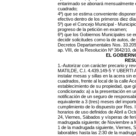
entarimado se abonará mensualmente el
cuadrado;
4º) que se estima conveniente disponer
efectivo dentro de los primeros diez dí
5º) que el Concejo Municipal - Municipi
progreso de la petición en examen;
6º) que los Gobiernos Municipales se 
decidir solicitudes como la de autos, d
Decretos Departamentales Nos. 33.209 
ap. VIII, de la Resolución Nº 3642/10, 
EL GOBIERN
RES
1.-Autorizar con carácter precario y 
MATILDE, C.I. 4.439.149-5 Y UBERTI 
instalar mesas y sillas en la acera sin
cuadrados, frente al local de la calle 
establecimiento de su propiedad, que gi
condicionado: a) a la presentación en un
notificación de un seguro de responsabil
equivalente a 3 (tres) meses del importe
cumplimiento de lo dispuesto por Res. I
horarios de uso definidos de Abril a O
24, Viernes, Sábados y vísperas de feri
madrugada siguiente; de Noviembre a 
1 de la madrugada siguiente, Viernes, 
laborables hasta las 2:30 de la madruga