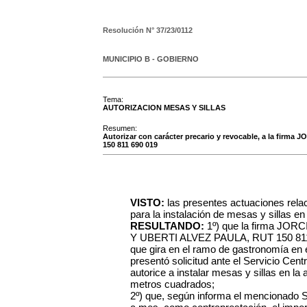
Resolución N°
37/23/0112
MUNICIPIO B - GOBIERNO
Tema:
AUTORIZACION MESAS Y SILLAS
Resumen:
Autorizar con carácter precario y revocable, a la firm
150 811 690 019
VISTO:
las presentes actuaciones relac
para la instalación de mesas y sillas en 
RESULTANDO:
1º) que la firma JOR
Y UBERTI ALVEZ PAULA, RUT 150 811 69
que gira en el ramo de gastronomía en e
presentó solicitud ante el Servicio Cen
autorice a instalar mesas y sillas en l
metros cuadrados;
2º) que, según informa el mencionado 