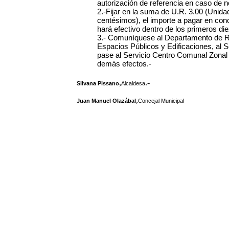
autorización de referencia en caso de n
2.-Fijar en la suma de U.R. 3.00 (Unid
centésimos), el importe a pagar en co
hará efectivo dentro de los primeros di
3.- Comuníquese al Departamento de Re
Espacios Públicos y Edificaciones, al S
pase al Servicio Centro Comunal Zonal N
demás efectos.-
,
.-
Silvana Pissano
Alcaldesa
,
Juan Manuel Olazábal
Concejal Municipal