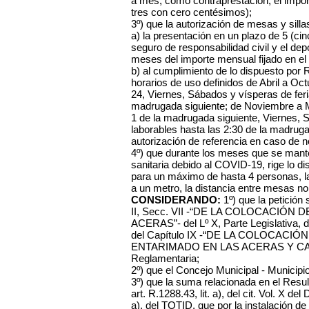
a mes, como contraprestación, el impo
tres con cero centésimos);
3º) que la autorización de mesas y sill
a) la presentación en un plazo de 5 (cinc
seguro de responsabilidad civil y el dep
meses del importe mensual fijado en el
b) al cumplimiento de lo dispuesto por R
horarios de uso definidos de Abril a O
24, Viernes, Sábados y vísperas de feri
madrugada siguiente; de Noviembre a 
1 de la madrugada siguiente, Viernes, 
laborables hasta las 2:30 de la madruga
autorización de referencia en caso de n
4º) que durante los meses que se mant
sanitaria debido al COVID-19, rige lo 
para un máximo de hasta 4 personas, la
a un metro, la distancia entre mesas n
CONSIDERANDO:
1º) que la petición 
II, Secc. VII -“DE LA COLOCACIÓN
ACERAS”- del Lº X, Parte Legislativa, d
del Capítulo IX -“DE LA COLOCACI
ENTARIMADO EN LAS ACERAS Y CALZAD
Reglamentaria;
2º) que el Concejo Municipal - Municipi
3º) que la suma relacionada en el Resul
art. R.1288.43, lit. a), del cit. Vol. X del
a), del TOTID, que por la instalación de