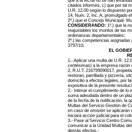
que a la fecha no se han levantad
citados informes, c) que por tal 
U.R. 12.00 según lo dispuesto por
14, Num. 2, Inc. A, promulgado el
2º.) que el Concejo Municipal- Mu
CONSIDERANDO:
1º.) que la n
reajustables los montos de las mu
ordenanzas departamentales;
2º.) las competencias asignadas
3797/10;
EL GOBIE
R
1.- Aplicar una multa de U.R. 12
centésimas) a la empresa
razón 
2, R.U.T. 216799090017, propietar
restoran, parrillada y pizzería, si
domicilio a efectos legales, por 
expositiva de la presente resoluci
2.- Intimar el cumplimiento de lo
suma adeudada dentro de un plazo
de la fecha de la notificación, l
Multas del Servicio Gestión de C
en caso de omisión se aplicarán
iniciará acción judicial para el cob
3.- Pase al Servicio Centro Comuna
comunicar a la Unidad Multas del
demás efectos.-