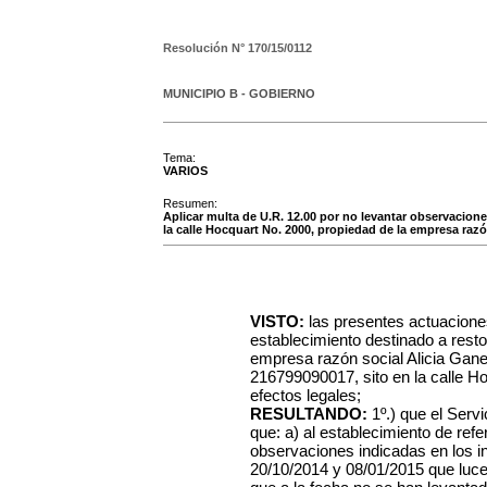
Resolución N°
170/15/0112
MUNICIPIO B - GOBIERNO
Tema:
VARIOS
Resumen:
Aplicar multa de U.R. 12.00 por no levantar observaciones
la calle Hocquart No. 2000, propiedad de la empresa razón
VISTO:
las presentes actuacione
establecimiento destinado a restor
empresa razón social Alicia Gane 
216799090017, sito en la calle Ho
efectos legales;
RESULTANDO:
1º.) que el Serv
que: a) al establecimiento de refe
observaciones indicadas en los i
20/10/2014 y 08/01/2015 que luce