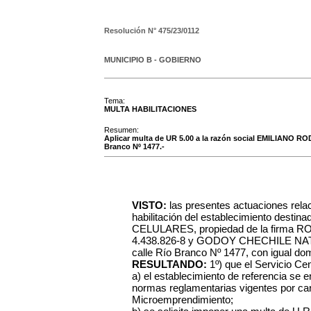
Resolución N°
475/23/0112
MUNICIPIO B - GOBIERNO
Tema:
MULTA HABILITACIONES
Resumen:
Aplicar multa de UR 5.00 a la razón social EMILIANO 
Branco Nº 1477.-
VISTO:
las presentes actuaciones rela
habilitación del establecimiento de
CELULARES, propiedad de la firma
4.438.826-8 y GODOY CHECHILE NATAL
calle Río Branco Nº 1477, con igual domi
RESULTANDO:
1º) que el Servicio C
a) el establecimiento de referencia se 
normas reglamentarias vigentes por care
Microemprendimiento;