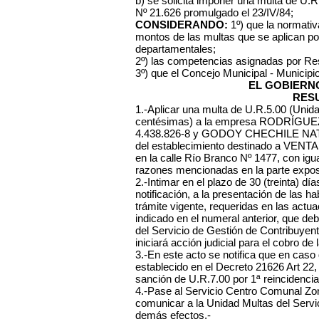
b) se solicita imponer una multa de U.R
Nº 21.626 promulgado el 23/IV/84;
CONSIDERANDO:
1º) que la normativa
montos de las multas que se aplican po
departamentales;
2º) las competencias asignadas por Re
3º) que el Concejo Municipal - Municipi
EL GOBIERN
RES
1.-Aplicar una multa de U.R.5.00 (Unid
centésimas) a la empresa RODRÍGU
4.438.826-8 y GODOY CHECHILE NATAL
del establecimiento destinado a VE
en la calle Río Branco Nº 1477, con igua
razones mencionadas en la parte exposit
2.-Intimar en el plazo de 30 (treinta) dí
notificación, a la presentación de las ha
trámite vigente, requeridas en las actu
indicado en el numeral anterior, que d
del Servicio de Gestión de Contribuyen
iniciará acción judicial para el cobro de 
3.-En este acto se notifica que en caso
establecido en el Decreto 21626 Art 22,
sanción de U.R.7.00 por 1ª reincidencia
4.-Pase al Servicio Centro Comunal Zonal
comunicar a la Unidad Multas del Servi
demás efectos.-