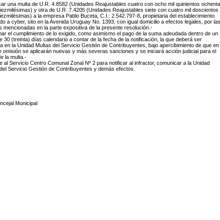
icar una multa de U.R. 4.8582 (Unidades Reajustables cuatro con ocho mil quinientos ochent
iezmilésimas) y otra de U.R. 7.4205 (Unidades Reajustables siete con cuatro mil doscientos
iezmilésimas) a la empresa Pablo Buceta, C.I.: 2.542.797-8, propietaria del establecimiento
do a cyber, sito en la Avenida Uruguay No. 1393, con igual domicilio a efectos legales, por la
 mencionadas en la parte expositiva de la presente resolución.-
imar el cumplimiento de lo exigido, como asimismo el pago de la suma adeudada dentro de un
e 30 (treinta) días calendario a contar de la fecha de la notificación, la que deberá ser
 en la Unidad Multas del Servicio Gestión de Contribuyentes, bajo apercibimiento de que en
 omisión se aplicarán nuevas y más severas sanciones y se iniciará acción judicial para el
e la multa.-
e al Servicio Centro Comunal Zonal Nº 2 para notificar al infractor, comunicar a la Unidad
del Servicio Gestión de Contribuyentes y demás efectos.
ncejal Municipal