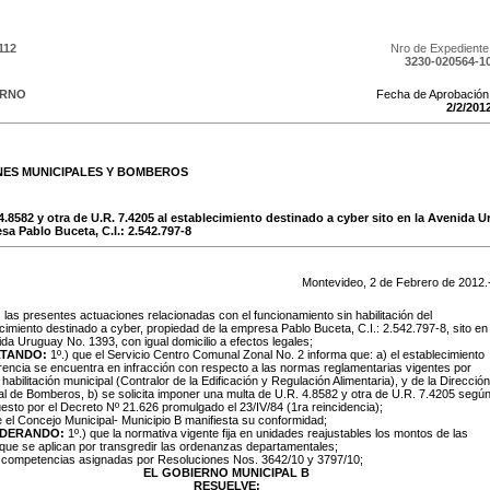
112
Nro de Expediente
3230-020564-1
ERNO
Fecha de Aprobación
2
/
2
/
201
NES MUNICIPALES Y BOMBEROS
4.8582 y otra de U.R. 7.4205 al establecimiento destinado a cyber sito en la Avenida 
sa Pablo Buceta, C.I.: 2.542.797-8
Montevideo,
2
de
Febrero
de
2012
.
:
las presentes actuaciones relacionadas con el funcionamiento sin habilitación del
cimiento destinado a cyber, propiedad de la empresa Pablo Buceta, C.I.: 2.542.797-8, sito en
ida Uruguay No. 1393, con igual domicilio a efectos legales;
TANDO:
1º.) que el Servicio Centro Comunal Zonal No. 2 informa que: a) el establecimiento
rencia se encuentra en infracción con respecto a las normas reglamentarias vigentes por
e habilitación municipal (Contralor de la Edificación y Regulación Alimentaria), y de la Dirección
l de Bomberos, b) se solicita imponer una multa de U.R. 4.8582 y otra de U.R. 7.4205 segú
uesto por el Decreto Nº 21.626 promulgado el 23/IV/84 (1ra reincidencia);
e el Concejo Municipal- Municipio B manifiesta su conformidad;
IDERANDO:
1º.) que la normativa vigente fija en unidades reajustables los montos de las
que se aplican por transgredir las ordenanzas departamentales;
s competencias asignadas por Resoluciones Nos. 3642/10 y 3797/10;
EL GOBIERNO MUNICIPAL B
RESUELVE: