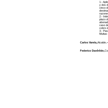
1.- Apl
y dos d
cinco d
destina
razones
2.- Int
plazo d
abonada
caso de
cobro d
3.- Pas
Multas 
,
.-
Carlos Varela
Alcalde
,
Federico Davérède
Co