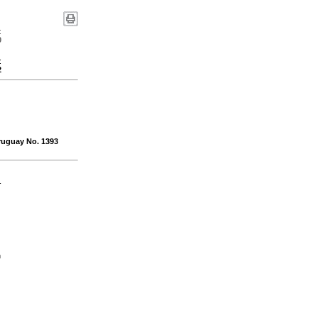
:
0
:
2
Uruguay No. 1393
-
n