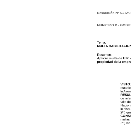
Resolución N°
50/12/0
MUNICIPIO B - GOBI
Tema:
MULTA HABILITACIO
Resumen:
Aplicar multa de U.R. 
propiedad de la empre
VISTO
estable
la Aven
RESUL
de refe
falta d
Naciona
lo disp
2º.) qu
CONS
multas 
2º.) la