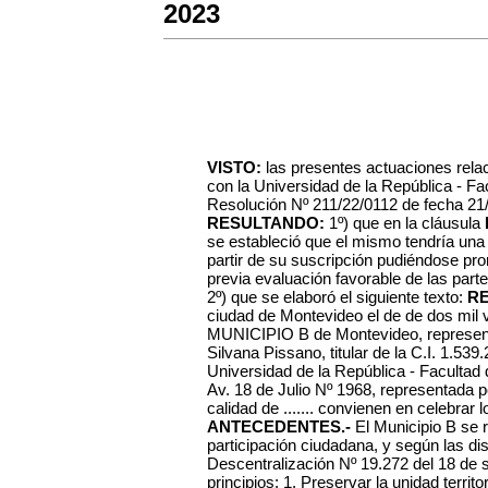
2023
VISTO:
las presentes actuaciones rela
con la Universidad de la República - Fa
Resolución Nº 211/22/0112 de fecha 21
RESULTANDO:
1º) que en la cláusula
se estableció que el mismo tendría una
partir de su suscripción pudiéndose pro
previa evaluación favorable de las part
2º) que se elaboró el siguiente texto:
R
ciudad de Montevideo el de de dos mil v
MUNICIPIO B de Montevideo, representa
Silvana Pissano,
titular de la
C.I. 1.539
Universidad de la República - Facultad 
Av. 18 de Julio Nº 1968, representada por
calidad de .......
convienen en celebrar lo
ANTECEDENTES.-
El Municipio B se r
participación ciudadana, y según las di
Descentralización Nº 19.272 del 18 de s
principios: 1. Preservar la unidad territor