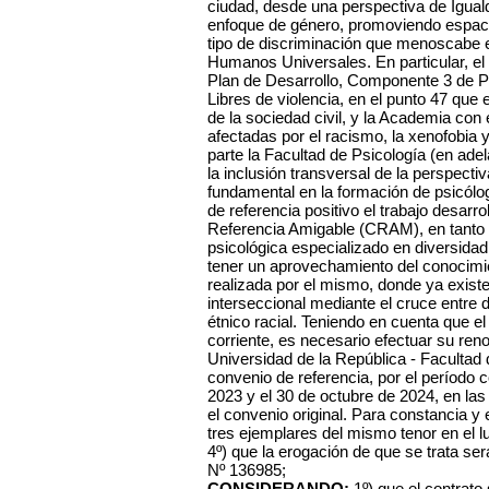
ciudad, desde una perspectiva de Igual
enfoque de género, promoviendo espacio
tipo de discriminación que menoscabe el
Humanos Universales. En particular, el
Plan de Desarrollo, Componente 3 de Pa
Libres de violencia, en el punto 47 que 
de la sociedad civil, y la Academia con 
afectadas por el racismo, la xenofobia 
parte la Facultad de Psicología (en adela
la inclusión transversal de la perspec
fundamental en la formación de psicó
de referencia positivo el trabajo desarr
Referencia Amigable (CRAM), en tanto s
psicológica especializado en diversida
tener un aprovechamiento del conocimie
realizada por el mismo, donde ya existe
interseccional mediante el cruce entre 
étnico racial.
Teniendo en cuenta que el
corriente, es necesario efectuar su ren
Universidad de la República - Facultad 
convenio de referencia, por el período 
2023 y el 30 de octubre de 2024, en l
el convenio original. Para constancia y
tres ejemplares del mismo tenor en el lu
4º) que la erogación de que se trata ser
Nº 136985;
CONSIDERANDO:
1º) que el contrato 