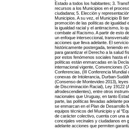
Estado a todos los habitantes; 3. Trans
recursos a los Municipios en el proceso
ciudadana; 5. Elección y representación
Municipios. A su vez, el Municipio B tie
promoción de las políticas de igualdad 
la igualdad racial y el antirracismo, lo q
combate al Racismo. A partir de esto des
un enfoque interseccional, transversal
acciones que lleva adelante. El servici
históricamente postergada, teniendo e
para garantizar el Derecho a la salud f
por estos fenómenos sociales hasta el
políticas están enmarcadas en la Decla
internacional vigente, Convenciones (C
Conferencias, (III Conferencia Mundial
conexas de Intolerancia, Durban-Sudáf
(Consenso de Montevideo 2013), leyes 
de Discriminación Racial), Ley 19122 (
afrodescendientes), entre otros instrum
nacionales que Uruguay, en tanto Estado 
parte, las políticas llevadas adelante p
se enmarcan en el Plan de Desarrollo M
equipos técnicos del Municipio y al “Eq
de carácter colectivo, cuenta con una a
concejales vecinales y ciudadanos en g
adelante acciones que permiten garantiza