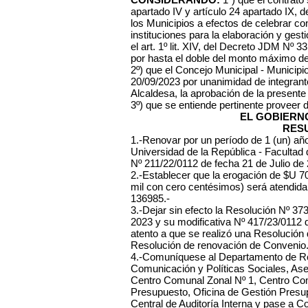
apartado IV y artículo 24 apartado IX, 
los Municipios a efectos de celebrar c
instituciones para la elaboración y gest
el art. 1º lit. XIV, del Decreto JDM Nº 
por hasta el doble del monto máximo de 
2º) que el Concejo Municipal - Municipi
20/09/2023 por unanimidad de integrantes
Alcaldesa, la aprobación de la present
3º) que se entiende pertinente proveer 
EL GOBIERN
RES
1.-Renovar por un período de 1 (un) año
Universidad de la República - Facultad 
Nº 211/22/0112 de fecha 21 de Julio de 
2.-Establecer que la erogación de $U 
mil con cero centésimos) será atendida 
136985.-
3.-Dejar sin efecto la Resolución Nº 3
2023 y su modificativa Nº 417/23/0112
atento a que se realizó una Resolución
Resolución de renovación de Convenio.
4.-Comuníquese al Departamento de Re
Comunicación y Políticas Sociales, Ases
Centro Comunal Zonal Nº 1, Centro Com
Presupuesto, Oficina de Gestión Presup
Central de Auditoría Interna y pase a C