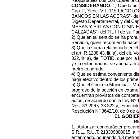
Reajustables dos con cuarenta c
CONSIDERANDO
: 1) Que la pet
Cap. II, Secc. VII -“DE LA C
BANCOS EN LAS ACERAS”- del Lº X
Digesto Departamental, y del 
MESAS Y SILLAS CON O SIN 
CALZADAS”- del Tít. III de su Pa
2) Que en tal sentido se ha pronu
Servicio, quien recomienda hacer l
3) Que la suma relacionada en el
el art. R.1288.43, lit. a), del cit. 
332, lit. a), del TOTID, que por la
y sin entarimados, se abonará m
metro cuadrado;
4) Que se estima conveniente dis
haga efectivo dentro de los prim
5) Que el Concejo Municipal - Mu
progreso de la petición en exame
encuentran provistos de competen
autos, de acuerdo con la Ley Nº
Nos. 33.209 y 33.322 y, especialme
Resolución Nº 3642/10, de 9 de a
EL GOBIE
R
1.- Autorizar con carácter prec
S.R.L., R.U.T. 213309300015, a in
entarimado, ocupando 4.8 metros c