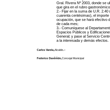
Gral. Rivera Nº 2003, donde se ub
que gira en el rubro gastronómico
2.- Fijar en la suma de U.R. 2.4
cuarenta centésimas), el importe
ocupación, que se hará efectivo d
de cada mes;
3.- Comuníquese al Departamento
Espacios Públicos y Edificaciones
General; y pase al Servicio Centr
a la interesada y demás efectos.
,
.-
Carlos Varela
Alcalde
,
Federico Davérède
Concejal Municipal