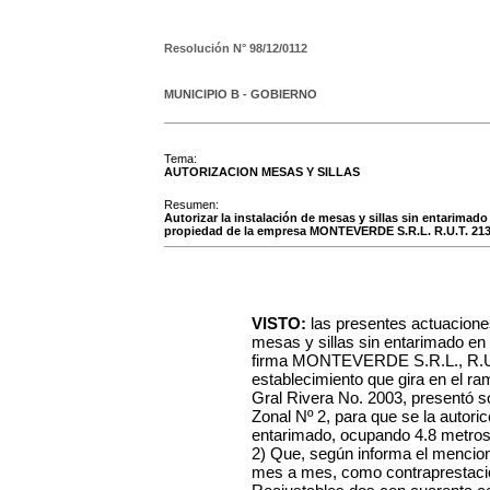
Resolución N°
98/12/0112
MUNICIPIO B - GOBIERNO
Tema:
AUTORIZACION MESAS Y SILLAS
Resumen:
Autorizar la instalación de mesas y sillas sin entarimado 
propiedad de la empresa MONTEVERDE S.R.L. R.U.T. 21
VISTO:
las presentes actuacione
mesas y sillas sin entarimado en l
firma MONTEVERDE S.R.L., R.U.T
establecimiento que gira en el ra
Gral Rivera No. 2003, presentó so
Zonal Nº 2, para que se la autoric
entarimado, ocupando 4.8 metro
2) Que, según informa el mencio
mes a mes, como contraprestació