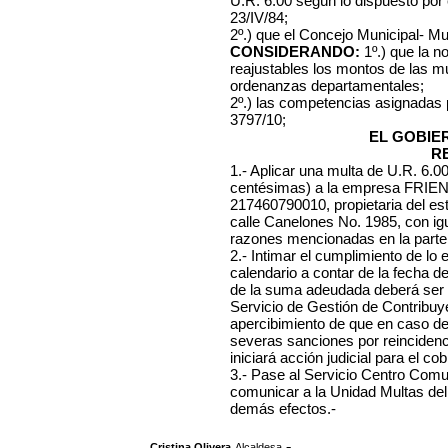
U.R. 6.00 según lo dispuesto por
23/IV/84;
2º.) que el Concejo Municipal- Mu
CONSIDERANDO:
1º.) que la n
reajustables los montos de las mu
ordenanzas departamentales;
2º.) las competencias asignadas
3797/10;
EL GOBIE
R
1.- Aplicar una multa de U.R. 6.
centésimas) a la empresa
FRIEN
217460790010, propietaria del est
calle Canelones No. 1985, con igua
razones mencionadas en la parte 
2.- Intimar el cumplimiento de lo 
calendario a contar de la fecha d
de la suma adeudada deberá ser 
Servicio de Gestión de Contribuye
apercibimiento de que en caso d
severas sanciones por reincidenc
iniciará acción judicial para el co
3.- Pase al Servicio Centro Comuna
comunicar a la Unidad Multas del
demás efectos.-
,
.-
Cristina Olivera
Alcaldesa