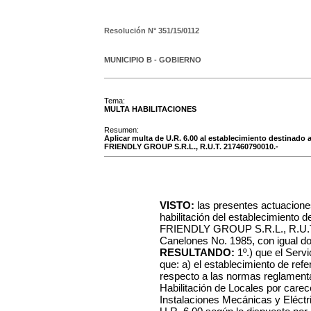
Resolución N°
351/15/0112
MUNICIPIO B - GOBIERNO
Tema:
MULTA HABILITACIONES
Resumen:
Aplicar multa de U.R. 6.00 al establecimiento destinado a
FRIENDLY GROUP S.R.L., R.U.T. 217460790010.-
VISTO:
las presentes actuacione
habilitación del establecimiento 
FRIENDLY GROUP S.R.L., R.U.T. 
Canelones No. 1985, con igual dom
RESULTANDO:
1º.) que el Serv
que: a) el establecimiento de ref
respecto a las normas reglamentar
Habilitación de Locales por carece
Instalaciones Mecánicas y Eléctri