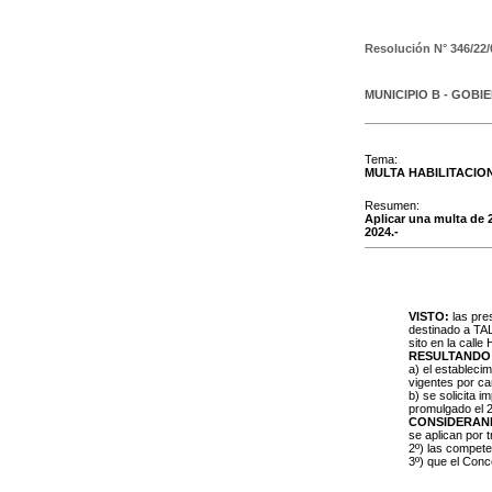
Resolución N°
346/22/
MUNICIPIO B - GOBI
Tema:
MULTA HABILITACIO
Resumen:
Aplicar una multa de 
2024.-
VISTO:
las pre
destinado a T
sito en la calle
RESULTANDO
a) el estableci
vigentes por ca
b) se solicita 
promulgado el 2
CONSIDERAN
se aplican por 
2º) las compet
3º) que el Conc