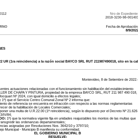
0112
Nro de Expediente
2018-3230-98-00140
ERNO
Fecha de Aprobación
8
/
9
/
202
NES
22 UR (1ra reincidencia) a la razón social BAYCO SRL RUT 211987490018, sito en la ca
Montevideo,
8
de
Setiembre
de
2022
.
sentes actuaciones relacionadas con el funcionamiento sin habilitación del establecimiento
ALLER DE CHAPA Y PINTURA, propiedad de la empresa BAYCO SRL, RUT 211 987 490 018,
 Hocquart Nº 2024, con igual domicilio a efectos legales;
:
1º) que el Servicio Centro Comunal Zonal Nº 2 informa que:
miento de referencia se encuentra en infracción con respecto a las normas reglamentarias
recer de la habilitación de Locales Comerciales;
imponer una multa de U.R.22.00 (1ª reincidencia), según lo dispuesto por el Decreto Nº 21.626
3/IV/84;
DO:
1º) que la normativa vigente fija en unidades reajustables los montos de las multas que
transgredir las ordenanzas departamentales;
encias asignadas por Resoluciones Nos. 3642/10 y 3797/10;
ejo Municipal - Municipio B manifiesta su conformidad;
EL GOBIERNO MUNICIPAL B
RESUELVE: