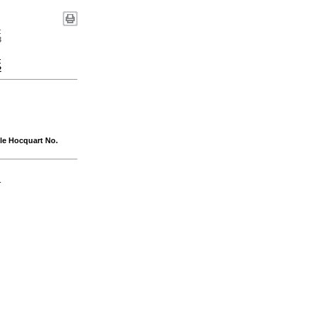
:
3
:
2
lle Hocquart No.
-