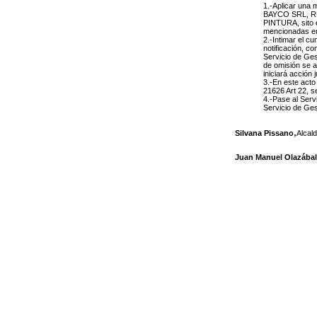
1.-Aplicar una 
BAYCO SRL, RUT
PINTURA, sito e
mencionadas en 
2.-Intimar el cu
notificación, 
Servicio de Ges
de omisión se a
iniciará acción 
3.-En este acto
21626 Art 22, s
4.-Pase al Serv
Servicio de Ges
,
Silvana Pissano
Alcal
Juan Manuel Olazábal