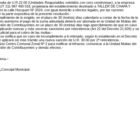
multa de U.R.22.00 (Unidades Reajustables veintidós con cero centésimas), a la empresa
 211 987 490 018, propietaria del establecimiento destinado a TALLER DE CHAPA Y
n la calle Hocquart Nº 2024, con igual domicilio a efectos legales, por las razones
la parte expositiva de la presente resolución.-
mplimiento de lo exigido, en el plazo de 30 (treinta) días calendario a contar de la fecha de la
como asimismo el pago de la suma adeudada deberá ser abonada en la Unidad de Multas del
tión de Contribuyentes en un plazo de 30 (treinta) dias bajo apercibimiento de que en caso
plicarán nuevas y más severas sanciones por reincidencia (Art 22 del Decreto 21.626) y se
judicial para el cobro de las multas.-
 se notifica que en caso de incumplimiento a lo intimado, según lo establecido en el Decreto
e aplicará sin más trámite una nueva sanción de U.R. 30.00 por 2ª reincidencia.-
icio Centro Comunal Zonal Nº 2 para notificar al infractor, comunicar a la Unidad Multas del
tión de Contribuyentes y demás efectos.-
.-
desa
,
Concejal Municipal