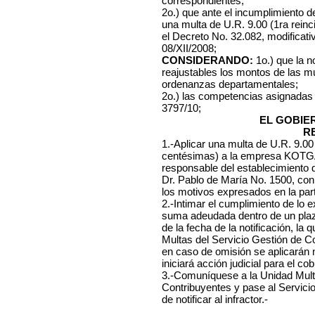
correspondientes;
2o.) que ante el incumplimiento de
una multa de U.R. 9.00 (1ra reinci
el Decreto No. 32.082, modificati
08/XII/2008;
CONSIDERANDO:
1o.) que la n
reajustables los montos de las mu
ordenanzas departamentales;
2o.) las competencias asignadas
3797/10;
EL GOBIE
R
1.-Aplicar una multa de U.R. 9.0
centésimas) a la empresa KOTGA
responsable del establecimiento d
Dr. Pablo de María No. 1500, con i
los motivos expresados en la part
2.-Intimar el cumplimiento de lo 
suma adeudada dentro de un plazo
de la fecha de la notificación, l
Multas del Servicio Gestión de C
en caso de omisión se aplicarán
iniciará acción judicial para el cob
3.-Comuníquese a la Unidad Mult
Contribuyentes y pase al Servici
de notificar al infractor.-