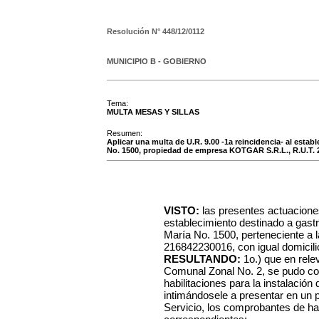
Resolución N°
448/12/0112
MUNICIPIO B - GOBIERNO
Tema:
MULTA MESAS Y SILLAS
Resumen:
Aplicar una multa de U.R. 9.00 -1a reincidencia- al estab
No. 1500, propiedad de empresa KOTGAR S.R.L., R.U.T. 
VISTO:
las presentes actuacione
establecimiento destinado a gastr
María No. 1500, perteneciente a
216842230016, con igual domicilio
RESULTANDO:
1o.) que en rele
Comunal Zonal No. 2, se pudo co
habilitaciones para la instalación 
intimándosele a presentar en un 
Servicio, los comprobantes de hab