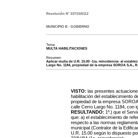
Resolución N°
337/15/0112
MUNICIPIO B - GOBIERNO
Tema:
MULTA HABILITACIONES
Resumen:
Aplicar multa de U.R. 15.00 -1ra. reincidencia- al establ
Largo No. 1184, propiedad de la empresa SOROA S.A., R.
VISTO:
las presentes actuacione
habilitación del establecimiento 
propiedad de la empresa SOROA S
calle Cerro Largo No. 1184, con ig
RESULTANDO:
1º.) que el Serv
que: a) el establecimiento de ref
respecto a las normas reglamentar
municipal (Contralor de la Edifica
U.R. 15.00 según lo dispuesto po