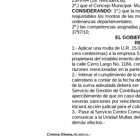
23/IV/84 (1a. reincidencia);
2º.) que el Concejo Municipal- Mu
CONSIDERANDO:
1º.) que la n
reajustables los montos de las mu
ordenanzas departamentales;
2º.) las competencias asignadas
3797/10;
EL GOBIE
R
1.- Aplicar una multa de U.R. 15
cero centésimas) a la empresa
S
propietaria del establecimiento d
la calle Cerro Largo No. 1184, con
razones mencionadas en la parte 
2.- Intimar el cumplimiento de lo 
calendario a contar de la fecha d
de la suma adeudada deberá ser 
Servicio de Gestión de Contribuye
apercibimiento de que en caso d
severas sanciones por reincidenc
iniciará acción judicial para el co
3.- Pase al Servicio Centro Comuna
comunicar a la Unidad Multas del
demás efectos.-
,
.-
Cristina Olivera
Alcaldesa