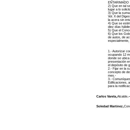
ENTARIMADO EN
2) Que en tal s
lugar a lo solici
3) Que la suma r
Vol. X del Diges
la acera sin en
4) Que se estim
diez días hábil
5) Que el Conce
6) Que los Gobi
de autos, de ac
especialmente, 
1.- Autorizar c
ocupando 12 met
donde se ubica 
presentación en 
el depósito de 
2.- Fijar en la
concepto de der
mes.-
3.- Comuníques
Edificaciones, 
para la notifica
,
.-
Carlos Varela
Alcalde
,
Soledad Martinez
Conc