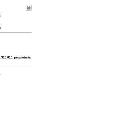
:
0
:
8
.310.010, propietaria
-