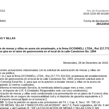
0112
Nro de Expediente
2018-3230-98-00180
ERNO
Fecha de Aprobación
28
/
12
/
201
S Y SILLAS
ión de mesas y sillas en acera sin entarimado, a la firma OCONNELL LTDA., Rut 217.771
e gira en el ramo de gastronomía en el local de la calle Canelones No. 1954
Montevideo,
28
de
Diciembre
de
2018
.
sentes actuaciones relacionadas con la solicitud de autorización de mesas y sillas sin
 via pública;
:
1o.) que la firma OCONNELL LTDA., Rut 217.771.310.010, propietaria del establecimiento
ramo de gastronomía en el local de la calle Canelones No. 1954, presentó solicitud ante el
 Comunal Zonal No. 2, para que se la autorice a instalar mesas y sillas en la acera sin
upando 12 metros cuadrados;
 informa el mencionado Servicio, la nombrada debería pagar mes a mes, como
n, el importe de U.R. 6 (Unidades Reajustables seis con cero centésimos);
orización de mesas y sillas está condicionada a la presentación en un plazo de 5 (cinco) días
otificación de un seguro de responsabilidad civil y el depósito de garantía equivalente a 3
l importe mensual fijado en el numeral 2;
DO
: 1) Que la petición se ajusta a las previsiones del Tít. I, Cap. II, Secc. VII -“DE LA
 MESAS, SILLAS Y BANCOS EN LAS ACERAS”- del Lº X, Parte Legislativa, del Vol. X del
tamental, y del Capítulo IX -“DE LA COLOCACIÓN DE MESAS Y SILLAS CON O SIN