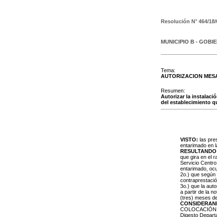
Resolución N°
464/18/
MUNICIPIO B - GOBI
Tema:
AUTORIZACION MESA
Resumen:
Autorizar la instalac
del establecimiento qu
VISTO:
las pre
entarimado en la
RESULTANDO
que gira en el 
Servicio Centro
entarimado, oc
2o.) que según
contraprestació
3o.) que la aut
a partir de la n
(tres) meses de
CONSIDERAN
COLOCACIÓN DE
Digesto Depar