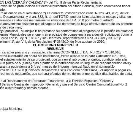
 LAS ACERAS Y CALZADAS”- del Tít. III de su Parte Reglamentaria;
entido se ha pronunciado el Sector Arquitectura del citado Servicio, quien recomienda hacer
tado;
elacionada en el Resultando 2) es correcta, estableciendo el art. R.1288.43, lit. a), del cit.
to Departamental, y el art. 332, lit. a), del TOTID, que por la instalación de mesas y sillas en
tarimado se abonará mensualmente el importe de U.R. 0.50 por metro cuadrado;
a conveniente disponer que el pago de los derechos se haga efectivo dentro de los primero
es de cada mes;
jo Municipal - Municipio B ha prestado su conformidad al progreso de la petición en examen;
ernos Municipales se encuentran provistos de competencia para decidir solicitudes como la
uerdo con la Ley Nº 18.567 y los Decretos Departamentales Nos. 33.209 y 33.322 y,
el num. 1º, ap. VIII, de la Resolución Nº 3642/10, de 9 de agosto de 2010;
EL GOBIERNO MUNICIPAL B
RESUELVE
:
on carácter precario y revocable, a la firma OCONNELL LTDA., Rut 217.771.310.010,
ros cuadrados en acera sin entarimado, frente al local de la calle Canelones No. 1954,
el establecimiento de su propiedad, que gira en el rubro gastronómico, condicionado a la
un plazo de 5 (cinco) días a partir de la notificación de un seguro de responsabilidad civil y
garantía equivalente a 3 (tres) meses del importe mensual fijado en el numeral 2.-
 suma de U.R. 6.00 (Unidades Reajustables seis con cero centésimos), el importe a pagar en
echos de ocupación, que se hará efectivo dentro de los primeros diez días hábiles de cada
e al Departamento de Recursos Financieros, a la División Espacios Públicos y
al Servicio Central de Inspección General, y pase al Servicio Centro Comunal Zonal No. 2
ción al interesado y demás efectos.-
ejala Municipal