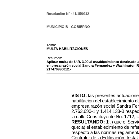
Resolución N°
441/15/0112
MUNICIPIO B - GOBIERNO
Tema:
MULTA HABILITACIONES
Resumen:
Aplicar multa de U.R. 3.00 al establecimiento destinado a 
empresa razón social Sandra Fernández y Washington Rote
217470990012.-
VISTO:
las presentes actuacione
habilitación del establecimiento d
empresa razón social Sandra Fer
2.763.690-1 y 1.414.133-9 respec
la calle Constituyente No. 1712, c
RESULTANDO:
1º.) que el Serv
que: a) el establecimiento de ref
respecto a las normas reglamentar
Contralor de la Edificación, Insta