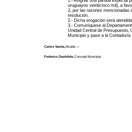
1.- Asignar una partida especial
uruguayos veinticinco mil), a fav
2, por las razones mencionadas en
resolución.
2.- Dicha erogación será atendida
3.- Comuníquese al Departamento
Unidad Central de Presupuesto, 
Municipio y pase a la Contaduría
,
.-
Carlos Varela
Alcalde
,
Federico Davérède
Concejal Municipal