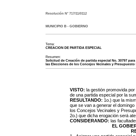
Resolución N°
717/11/0112
MUNICIPIO B - GOBIERNO
Tema:
CREACION DE PARTIDA ESPECIAL
Resumen:
Solicitud de Creación de partida especial No. 30797 para
las Elecciones de los Concejos Vecinales y Presupuesto 
VISTO:
la gestión promovida por 
de una partida especial por la s
RESULTANDO:
1o.) que la mism
que se van a generar el domingo 
los Concejos Vecinales y Presupu
2o.) que dicha erogación será ate
CONSIDERANDO:
las facultad
EL GOBIE
R