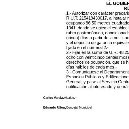
EL GOBIE
R
1.- Autorizar con carácter precari
R.U.T. 215419430017, a instalar m
ocupando 96.50 metros cuadrados, 
1341, donde se ubica el estableci
rubro gastronómico, condicionado
(cinco) días a partir de la notific
y el depósito de garantía equival
fijado en el numeral 2.-
2.- Fijar en la suma de U.R. 48.
ocho con veinticinco centésimos)
derechos de ocupación, que se ha
días hábiles de cada mes.-
3
.- Comuníquese al Departamento
Espacios Públicos y Edificaciones
General, y pase al Servicio Cent
notificación al interesado y demás
,
.-
Carlos Varela
Alcalde
,
Eduardo Ulloa
Concejal Municipal