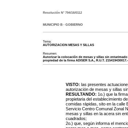
Resolución N°
794/16/0112
MUNICIPIO B - GOBIERNO
Tema:
AUTORIZACION MESAS Y SILLAS
Resumen:
Autorizar la colocación de mesas y sillas sin entarimado e
propiedad de la firma ADISER S.A., R.U.T. 215419430017.
VISTO:
las presentes actuaciones
autorización de mesas y sillas sin
RESULTANDO:
1o.) que la fir
propietaria del establecimiento d
comidas rápidas, sito en la calle 
Servicio Centro Comunal Zonal No.
mesas y sillas en la acera sin e
cuadrados;
2o.) que, según informa el menci