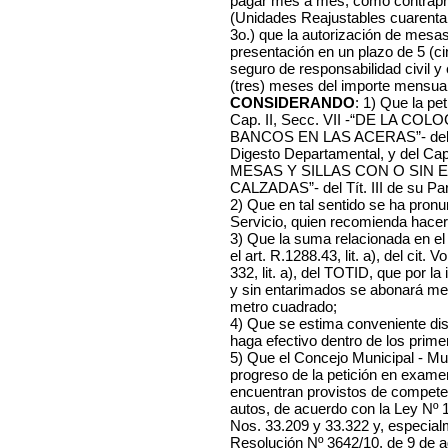
pagar mes a mes, como contrapre
(Unidades Reajustables cuarenta 
3o.) que la autorización de mesas
presentación en un plazo de 5 (cin
seguro de responsabilidad civil y 
(tres) meses del importe mensual 
CONSIDERANDO
: 1) Que la pet
Cap. II, Secc. VII -“DE LA C
BANCOS EN LAS ACERAS”- del Lº X
Digesto Departamental, y del 
MESAS Y SILLAS CON O SIN 
CALZADAS”- del Tít. III de su Pa
2) Que en tal sentido se ha pronu
Servicio, quien recomienda hacer l
3) Que la suma relacionada en el
el art. R.1288.43, lit. a), del cit. 
332, lit. a), del TOTID, que por la
y sin entarimados se abonará me
metro cuadrado;
4) Que se estima conveniente dis
haga efectivo dentro de los prim
5) Que el Concejo Municipal - Mu
progreso de la petición en exame
encuentran provistos de competen
autos, de acuerdo con la Ley Nº
Nos. 33.209 y 33.322 y, especialme
Resolución Nº 3642/10, de 9 de a