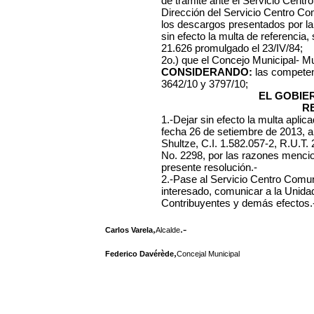
de trámite ante el Servicio Centr
Dirección del Servicio Centro Co
los descargos presentados por la 
sin efecto la multa de referencia,
21.626 promulgado el 23/IV/84;
2o.) que el Concejo Municipal- Mu
CONSIDERANDO:
las competen
3642/10 y 3797/10;
EL GOBIE
R
1.-Dejar sin efecto la multa apli
fecha 26 de setiembre de 2013, a
Shultze, C.I. 1.582.057-2, R.U.T.
No. 2298, por las razones mencio
presente resolución.-
2.-Pase al Servicio Centro Comuna
interesado, comunicar a la Unida
Contribuyentes y demás efectos.
,
.-
Carlos Varela
Alcalde
,
Federico Davérède
Concejal Municipal