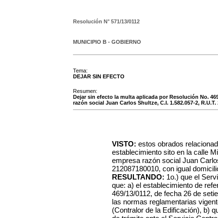
Resolución N°
571/13/0112
MUNICIPIO B - GOBIERNO
Tema:
DEJAR SIN EFECTO
Resumen:
Dejar sin efecto la multa aplicada por Resolución No. 46
razón social Juan Carlos Shultze, C.I. 1.582.057-2, R.U.T.
VISTO:
estos obrados relacionad
establecimiento sito en la calle M
empresa razón social Juan Carlos
212087180010, con igual domicilio
RESULTANDO:
1o.) que el Ser
que: a) el establecimiento de ref
469/13/0112, de fecha 26 de seti
las normas reglamentarias vigente
(Contralor de la Edificación), b