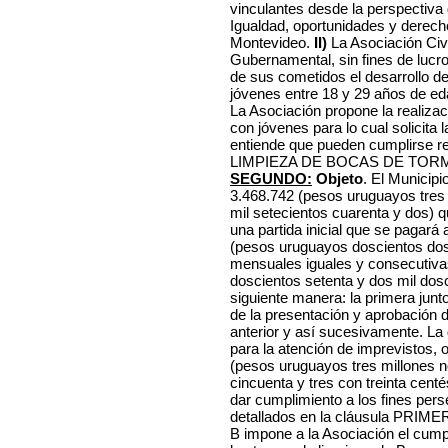
vinculantes desde la perspectiva
Igualdad, oportunidades y derech
Montevideo.
II)
La Asociación Civ
Gubernamental, sin fines de lucr
de sus cometidos el desarrollo d
jóvenes entre 18 y 29 años de eda
La Asociación propone la realizac
con jóvenes para lo cual solicita 
entiende que pueden cumplirse 
LIMPIEZA DE BOCAS DE TORMEN
SEGUNDO:
Objeto
. El Municipi
3.468.742 (pesos uruguayos tres 
mil setecientos cuarenta y dos) q
una partida inicial que se pagará 
(pesos uruguayos doscientos dos 
mensuales iguales y consecutiva
doscientos setenta y dos mil dos
siguiente manera: la primera junto 
de la presentación y aprobación d
anterior y así sucesivamente. La
para la atención de imprevistos, 
(pesos uruguayos tres millones 
cincuenta y tres con treinta cent
dar cumplimiento a los fines per
detallados en la cláusula PRIMER
B impone a la Asociación el cump