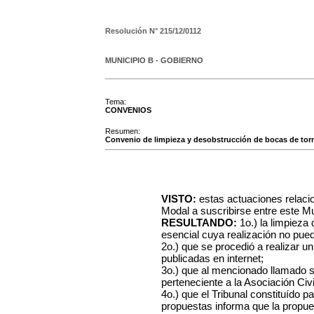
Resolución N°
215/12/0112
MUNICIPIO B - GOBIERNO
Tema:
CONVENIOS
Resumen:
Convenio de limpieza y desobstrucción de bocas de torme
VISTO:
estas actuaciones relaci
Modal a suscribirse entre este Mu
RESULTANDO:
1o.) la limpieza
esencial cuya realización no pue
2o.) que se procedió a realizar 
publicadas en internet;
3o.) que al mencionado llamado 
perteneciente a la Asociación Civi
4o.) que el Tribunal constituído pa
propuestas informa que la propu