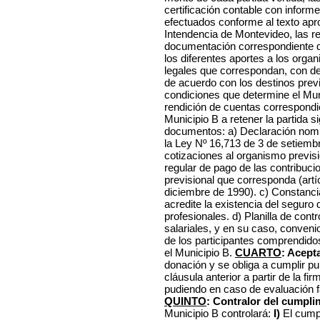
certificación contable con informe
efectuados conforme al texto apr
Intendencia de Montevideo, las re
documentación correspondiente q
los diferentes aportes a los org
legales que correspondan, con deta
de acuerdo con los destinos previ
condiciones que determine el Muni
rendición de cuentas correspondien
Municipio B a retener la partida s
documentos: a) Declaración nomin
la Ley Nº 16,713 de 3 de setiemb
cotizaciones al organismo previsio
regular de pago de las contribucio
previsional que corresponda (artí
diciembre de 1990). c) Constanc
acredite la existencia del seguro
profesionales. d) Planilla de cont
salariales, y en su caso, conveni
de los participantes comprendido
el Municipio B.
CUARTO
: Acept
donación y se obliga a cumplir p
cláusula anterior a partir de la f
pudiendo en caso de evaluación 
QUINTO
: Contralor del cumpli
Municipio B controlará:
I)
El cump