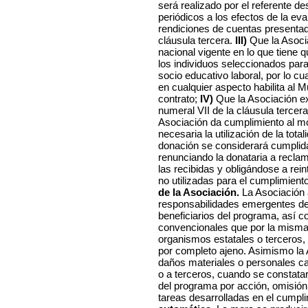
será realizado por el referente de
periódicos a los efectos de la ev
rendiciones de cuentas presentad
cláusula tercera.
III)
Que la Asoci
nacional vigente en lo que tiene q
los individuos seleccionados para 
socio educativo laboral, por lo cu
en cualquier aspecto habilita al M
contrato;
IV)
Que la Asociación ex
numeral VII de la cláusula tercer
Asociación da cumplimiento al mo
necesaria la utilización de la tota
donación se considerará cumplida
renunciando la donataria a recla
las recibidas y obligándose a rei
no utilizadas para el cumplimien
de la Asociación.
La Asociación 
responsabilidades emergentes de l
beneficiarios del programa, así c
convencionales que por la misma
organismos estatales o terceros, 
por completo ajeno. Asimismo la 
daños materiales o personales c
o a terceros, cuando se constatar
del programa por acción, omisión
tareas desarrolladas en el cumpl