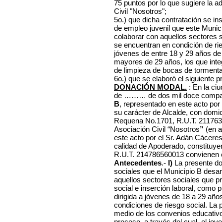
75 puntos por lo que sugiere la a
Civil "Nosotros";
5o.) que dicha contratación se insc
de empleo juvenil que este Munici
colaborar con aquellos sectores s
se encuentran en condición de rie
jóvenes de entre 18 y 29 años d
mayores de 29 años, los que integ
de limpieza de bocas de tormenta
6o.) que se elaboró el siguiente 
DONACIÓN MODAL.
: En la ci
de ……… de dos mil doce comp
B
, representado en este acto por 
su carácter de Alcalde, con domic
Requena No.1701, R.U.T. 21176
Asociación Civil “Nosotros
”
(en a
este acto por el Sr. Adán Cáceres, 
calidad de Apoderado, constituyen
R.U.T. 214786560013 convienen ce
Antecedentes
.-
I)
La presente do
sociales que el Municipio B desarr
aquellos sectores sociales que pr
social e inserción laboral, como p
dirigida a jóvenes de 18 a 29 añ
condiciones de riesgo social. La p
medio de los convenios educativo
proceso, a través del cual, el jo