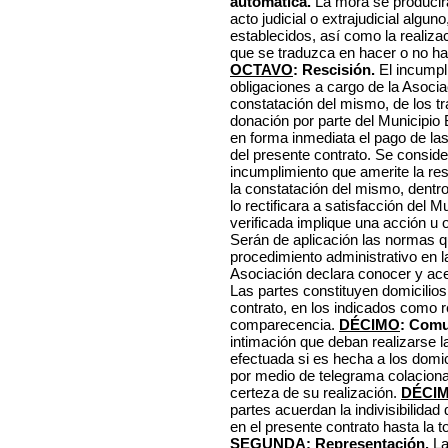
automática.
La mora se producir
acto judicial o extrajudicial algun
establecidos, así como la realiza
que se traduzca en hacer o no hac
OCTAVO
: Rescisión.
El incumpl
obligaciones a cargo de la Asociaci
constatación del mismo, de los tr
donación por parte del Municipio
en forma inmediata el pago de la
del presente contrato. Se conside
incumplimiento que amerite la res
la constatación del mismo, dentro
lo rectificara a satisfacción del 
verificada implique una acción u o
Serán de aplicación las normas q
procedimiento administrativo en l
Asociación declara conocer y ac
Las partes constituyen domicilios
contrato, en los indicados como 
comparecencia.
DÉCIMO
: Comu
intimación que deban realizarse l
efectuada si es hecha a los domic
por medio de telegrama colaciona
certeza de su realización.
DÉCI
partes acuerdan la indivisibilidad
en el presente contrato hasta la 
SEGUNDA
: Representación.
La