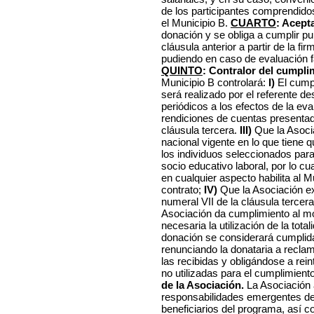
de los participantes comprendido
el Municipio B.
CUARTO
: Acept
donación y se obliga a cumplir p
cláusula anterior a partir de la f
pudiendo en caso de evaluación 
QUINTO
: Contralor del cumpli
Municipio B controlará:
I)
El cump
será realizado por el referente de
periódicos a los efectos de la ev
rendiciones de cuentas presentad
cláusula tercera.
III)
Que la Asoci
nacional vigente en lo que tiene q
los individuos seleccionados para 
socio educativo laboral, por lo cu
en cualquier aspecto habilita al M
contrato;
IV)
Que la Asociación ex
numeral VII de la cláusula tercer
Asociación da cumplimiento al mo
necesaria la utilización de la tota
donación se considerará cumplida
renunciando la donataria a recla
las recibidas y obligándose a rei
no utilizadas para el cumplimien
de la Asociación.
La Asociación 
responsabilidades emergentes de l
beneficiarios del programa, así c