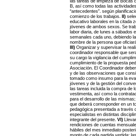
las tareas de limpieza de Bocas de
B, así como todas las actividade
“antecedentes”. según planificaci
comienzo de los trabajos.
II)
sele
educativo laborales en la citada z
jóvenes de ambos sexos. Se traba
labor diaria, de lunes a sábados e
semanales cada uno, debiendo la 
nombre de la persona que oficiará
III)
Organizar y supervisar la real
coordinador responsable que será
su cargo la vigilancia del cumpli
cumplimiento de la propuesta peda
Asociación. El Coordinador deberá
y de las observaciones que consid
tomado como insumo para la eval
jóvenes y de la gestión del conve
las tareas incluida la compra de 
vestimenta, así como la contrata
para el desarrollo de las mismas
que deberá corresponder en un to
pedagógica presentada a través d
especialistas en distintas discipl
integrante del presente.
VI)
Llevar
rendiciones de cuentas mensuales
hábiles del mes inmediato poster
monto de cada partida vertida; l