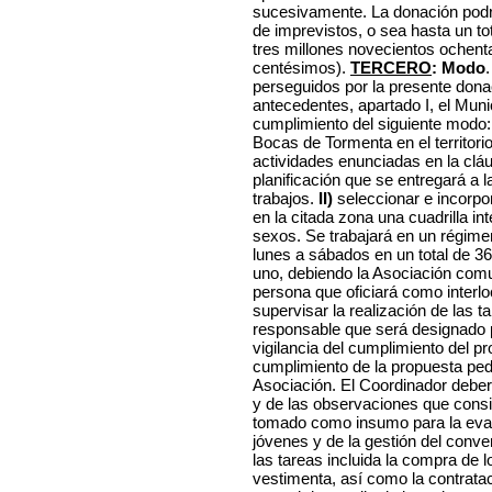
sucesivamente. La donación podr
de imprevistos, o sea hasta un t
tres millones novecientos ochenta
centésimos).
TERCERO
: Modo
perseguidos por la presente don
antecedentes, apartado I, el Muni
cumplimiento del siguiente modo:
Bocas de Tormenta en el territori
actividades enunciadas en la clá
planificación que se entregará a
trabajos.
II)
seleccionar e incorpo
en la citada zona una cuadrilla i
sexos. Se trabajará en un régimen
lunes a sábados en un total de 36
uno, debiendo la Asociación comu
persona que oficiará como interlo
supervisar la realización de las 
responsable que será designado p
vigilancia del cumplimiento del p
cumplimiento de la propuesta peda
Asociación. El Coordinador deberá
y de las observaciones que consid
tomado como insumo para la eval
jóvenes y de la gestión del conve
las tareas incluida la compra de 
vestimenta, así como la contrata