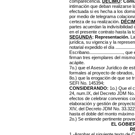
comparecencia.
DÉCIMO
: Comu
intimación que deban realizarse l
efectuada si es hecha a los domic
por medio de telegrama colaciona
certeza de su realización.
DÉCI
partes acuerdan la indivisibilidad
en el presente contrato hasta la 
SEGUNDA
: Representación.
La
jurídica, su vigencia y la represe
notarial expedido el día .................
Escribano............................
firman tres ejemplares del mismo 
acápite.
7o.) que el Asesor Jurídico de es
formales al proyecto de obrados,
8o.) que la erogación de que se tr
SEFI No. 145394;
CONSIDERANDO:
1o.) Que el c
24, num.IX, del Decreto JDM No. 
efectos de celebrar convenios con
elaboración y gestión de proyectos 
XIV, del Decreto JDM No. 33.322,
hasta el doble del monto máximo d
2o.) Se entiende pertinente prov
EL GOBIE
R
1.-Aprobar el siguiente texto de