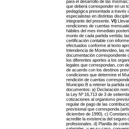
para el desarrollo de las mismas
que deberá corresponder en un to
pedagógica presentada a través d
especialistas en distintas discipl
integrante del presente.
VI)
Llevar
rendiciones de cuentas mensuales
hábiles del mes inmediato poster
monto de cada partida vertida; l
certificación contable con informe
efectuados conforme al texto apr
Intendencia de Montevideo, las re
documentación correspondiente q
los diferentes aportes a los org
legales que correspondan, con deta
de acuerdo con los destinos previ
condiciones que determine el Muni
rendición de cuentas correspondien
Municipio B a retener la partida s
documentos: a) Declaración nomin
la Ley Nº 16,713 de 3 de setiemb
cotizaciones al organismo previsio
regular de pago de las contribucio
previsional que corresponda (artí
diciembre de 1990). c) Constanc
acredite la existencia del seguro
profesionales. d) Planilla de cont
salariales, y en su caso, conveni