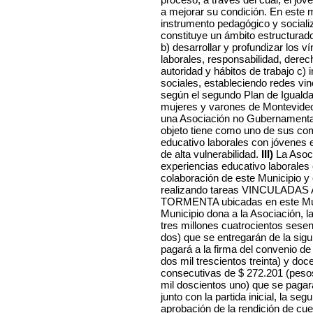
a mejorar su condición. En este 
instrumento pedagógico y socializ
constituye un ámbito estructurador 
b) desarrollar y profundizar los v
laborales, responsabilidad, derec
autoridad y hábitos de trabajo c
sociales, estableciendo redes vi
según el segundo Plan de Igualda
mujeres y varones de Montevide
una Asociación no Gubernamental,
objeto tiene como uno de sus com
educativo laborales con jóvenes 
de alta vulnerabilidad.
III)
La Asoci
experiencias educativo laborales c
colaboración de este Municipio y
realizando tareas VINCULADA
TORMENTA ubicadas en este Mu
Municipio dona a la Asociación, 
tres millones cuatrocientos sesen
dos) que se entregarán de la sigui
pagará a la firma del convenio d
dos mil trescientos treinta) y do
consecutivas de $ 272.201 (peso
mil doscientos uno) que se pagar
junto con la partida inicial, la se
aprobación de la rendición de cuen