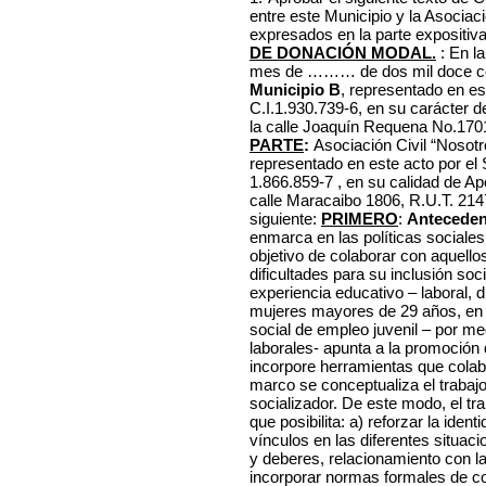
entre este Municipio y la Asociaci
expresados en la parte expositiva
DE DONACIÓN MODAL.
: En l
mes de ……… de dos mil doce 
Municipio B
, representado en est
C.I.1.930.739-6, en su carácter d
la calle Joaquín Requena No.17
PARTE
:
Asociación Civil “Nosot
representado en este acto por el S
1.866.859-7 , en su calidad de Ap
calle Maracaibo 1806, R.U.T. 21
siguiente:
PRIMERO
:
Anteceden
enmarca en las políticas sociales 
objetivo de colaborar con aquell
dificultades para su inclusión soc
experiencia educativo – laboral, d
mujeres mayores de 29 años, en c
social de empleo juvenil – por m
laborales- apunta a la promoción 
incorpore herramientas que colab
marco se conceptualiza el traba
socializador. De este modo, el tr
que posibilita: a) reforzar la ident
vínculos en las diferentes situac
y deberes, relacionamiento con la
incorporar normas formales de co