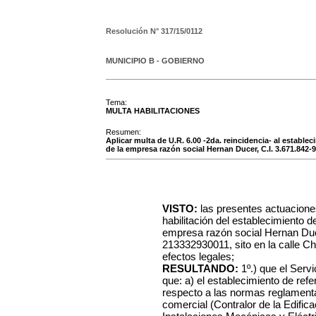
Resolución N°
317/15/0112
MUNICIPIO B - GOBIERNO
Tema:
MULTA HABILITACIONES
Resumen:
Aplicar multa de U.R. 6.00 -2da. reincidencia- al establec
de la empresa razón social Hernan Ducer, C.I. 3.671.842-9
VISTO:
las presentes actuacione
habilitación del establecimiento d
empresa razón social Hernan Duce
213332930011, sito en la calle Ch
efectos legales;
RESULTANDO:
1º.) que el Serv
que: a) el establecimiento de ref
respecto a las normas reglamentar
comercial (Contralor de la Edific