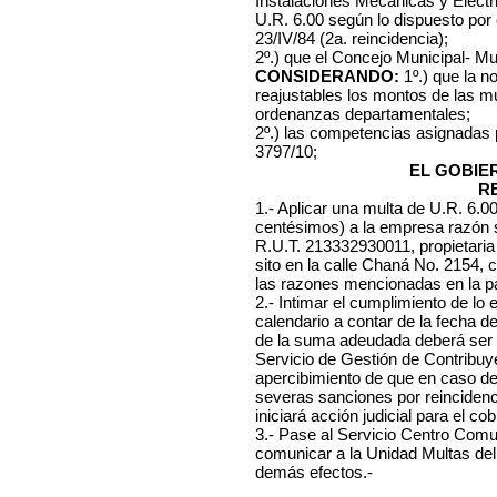
Instalaciones Mecánicas y Eléctri
U.R. 6.00 según lo dispuesto por
23/IV/84 (2a. reincidencia);
2º.) que el Concejo Municipal- Mu
CONSIDERANDO:
1º.) que la n
reajustables los montos de las mu
ordenanzas departamentales;
2º.) las competencias asignadas
3797/10;
EL GOBIE
R
1.- Aplicar una multa de U.R. 6.
centésimos) a la empresa razón s
R.U.T. 213332930011, propietaria 
sito en la calle Chaná No. 2154, c
las razones mencionadas en la par
2.- Intimar el cumplimiento de lo 
calendario a contar de la fecha d
de la suma adeudada deberá ser 
Servicio de Gestión de Contribuye
apercibimiento de que en caso d
severas sanciones por reincidenc
iniciará acción judicial para el co
3.- Pase al Servicio Centro Comuna
comunicar a la Unidad Multas del
demás efectos.-