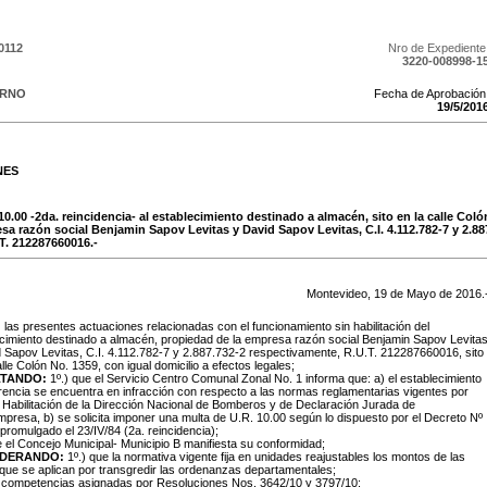
0112
Nro de Expediente
3220-008998-1
ERNO
Fecha de Aprobación
19
/
5
/
201
NES
10.00 -2da. reincidencia- al establecimiento destinado a almacén, sito en la calle Coló
sa razón social Benjamin Sapov Levitas y David Sapov Levitas, C.I. 4.112.782-7 y 2.88
T. 212287660016.-
Montevideo,
19
de
Mayo
de
2016
.
:
las presentes actuaciones relacionadas con el funcionamiento sin habilitación del
cimiento destinado a almacén, propiedad de la empresa razón social Benjamin Sapov Levita
 Sapov Levitas, C.I. 4.112.782-7 y 2.887.732-2 respectivamente, R.U.T. 212287660016, sito
alle Colón No. 1359, con igual domicilio a efectos legales;
TANDO:
1º.) que el Servicio Centro Comunal Zonal No. 1 informa que: a) el establecimiento
rencia se encuentra en infracción con respecto a las normas reglamentarias vigentes por
e Habilitación de la Dirección Nacional de Bomberos y de Declaración Jurada de
presa, b) se solicita imponer una multa de U.R. 10.00 según lo dispuesto por el Decreto Nº
promulgado el 23/IV/84 (2a. reincidencia);
e el Concejo Municipal- Municipio B manifiesta su conformidad;
IDERANDO:
1º.) que la normativa vigente fija en unidades reajustables los montos de las
que se aplican por transgredir las ordenanzas departamentales;
s competencias asignadas por Resoluciones Nos. 3642/10 y 3797/10;