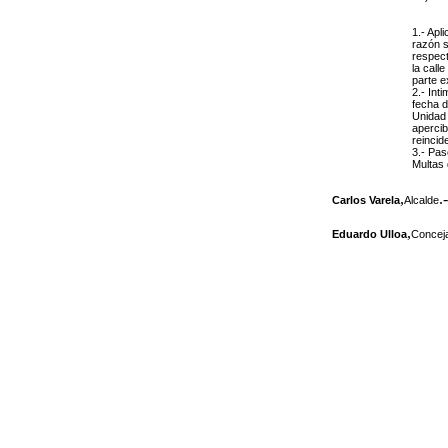
1.- Apl
razón s
respect
la call
parte e
2.- Int
fecha d
Unidad 
apercib
reincid
3.- Pas
Multas 
,
.-
Carlos Varela
Alcalde
,
Eduardo Ulloa
Conceja