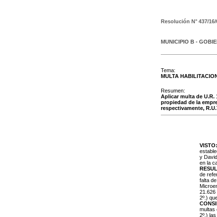
Resolución N°
437/16/
MUNICIPIO B - GOBI
Tema:
MULTA HABILITACIO
Resumen:
Aplicar multa de U.R. 
propiedad de la empre
respectivamente, R.U.
VISTO
estable
y David
en la c
RESUL
de refe
falta d
Microem
21.626 
2º.) qu
CONS
multas 
2º.) la