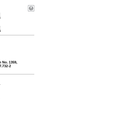
:
5
:
6
n No. 1359,
7.732-2
-
s