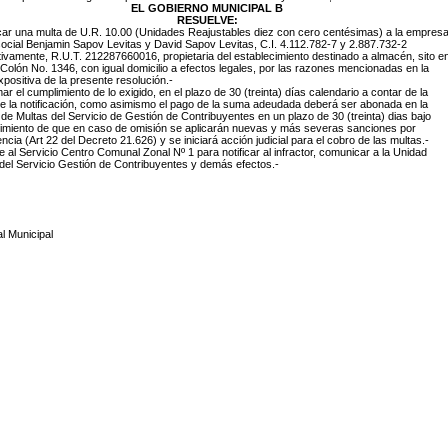
EL GOBIERNO MUNICIPAL B
RESUELVE:
icar una multa de U.R. 10.00 (Unidades Reajustables diez con cero centésimas) a la empres
ocial Benjamin Sapov Levitas y David Sapov Levitas, C.I. 4.112.782-7 y 2.887.732-2
ivamente, R.U.T. 212287660016, propietaria del establecimiento destinado a almacén, sito e
e Colón No. 1346, con igual domicilio a efectos legales, por las razones mencionadas en la
xpositiva de la presente resolución.-
imar el cumplimiento de lo exigido, en el plazo de 30 (treinta) días calendario a contar de la
e la notificación, como asimismo el pago de la suma adeudada deberá ser abonada en la
de Multas del Servicio de Gestión de Contribuyentes en un plazo de 30 (treinta) dias bajo
imiento de que en caso de omisión se aplicarán nuevas y más severas sanciones por
encia (Art 22 del Decreto 21.626) y se iniciará acción judicial para el cobro de las multas.-
e al Servicio Centro Comunal Zonal Nº 1 para notificar al infractor, comunicar a la Unidad
del Servicio Gestión de Contribuyentes y demás efectos.-
l Municipal