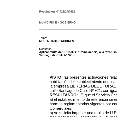
Resolución N°
423/24/0112
MUNICIPIO B - GOBIERNO
Tema:
MULTA HABILITACIONES
Resumen:
Aplicar multa de UR 15.00 (1ª Reincidencia) a la razón 
Santiago de Chile Nº 921.-
VISTO:
las presentes actuaciones rela
habilitación del establecimiento dest
la empresa LIBRERÍAS DEL LITORAL S.A
calle Santiago de Chile Nº 921, con igua
RESULTANDO:
1º) que el Servicio C
a) el establecimiento de referencia se 
normas reglamentarias vigentes por care
Comerciales;
b) se solicita imponer una multa de U.R.