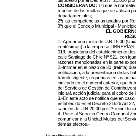
dispuesto por el Decreto Nº 21.626 pro
CONSIDERANDO:
1º) que la normativa
montos de las multas que se aplican po
departamentales;
2º) las competencias asignadas por Re
3º) que el Concejo Municipal - Municipi
EL GOBIERN
RES
1.-Aplicar una multa de U.R.15.00 (Uni
centésimas) a la empresa LIBRERÍAS
018, propietaria del establecimiento d
calle Santiago de Chile Nº 921, con igual
razones mencionadas en la parte exposit
2.-Intimar en el plazo de 30 (treinta) dí
notificación, a la presentación de las ha
trámite vigente, requeridas en las actu
indicado en el numeral anterior, que d
del Servicio de Gestión de Contribuyen
iniciará acción judicial para el cobro de 
3.-En este acto se notifica que en caso
establecido en el Decreto 21626 Art 22,
sanción de U.R.20.00 por 2ª reincidenci
4.-Pase al Servicio Centro Comunal Zonal
comunicar a la Unidad Multas del Servi
demás efectos.-
,
.-
Silvana Pissano
Alcaldesa