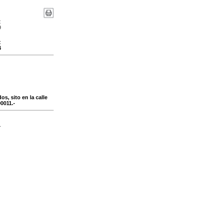
:
0
:
4
os, sito en la calle
0011.-
-