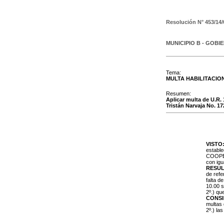
Resolución N°
453/14/
MUNICIPIO B - GOBI
Tema:
MULTA HABILITACIO
Resumen:
Aplicar multa de U.R. 
Tristán Narvaja No. 
VISTO
estable
COOPER
con igu
RESUL
de refe
falta d
10.00 s
2º.) qu
CONS
multas 
2º.) la