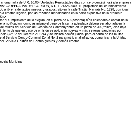
icar una multa de U.R. 10.00 (Unidades Reajustables diez con cero centésimos) a la empres
ÍA COOPERATIVA DEL CORDÓN, R.U.T. 213262900011, propietaria del establecimiento
do a librería de textos nuevos y usados, sito en la calle Tristán Narvaja No. 1728, con igual
io a efectos legales, por las razones mencionadas en la parte expositiva de la presente
ión.-
imar el cumplimiento de lo exigido, en el plazo de 60 (sesenta) días calendario a contar de la
e la notificación, como asimismo el pago de la suma adeudada deberá ser abonada en la
de Multas del Servicio de Gestión de Contribuyentes en un plazo de 30 (treinta) dias bajo
imiento de que en caso de omisión se aplicarán nuevas y más severas sanciones por
encia (Art 22 del Decreto 21.626) y se iniciará acción judicial para el cobro de las multas.-
e al Servicio Centro Comunal Zonal No. 2 para notificar al infractor, comunicar a la Unidad
del Servicio Gestión de Contribuyentes y demás efectos.-
ncejal Municipal