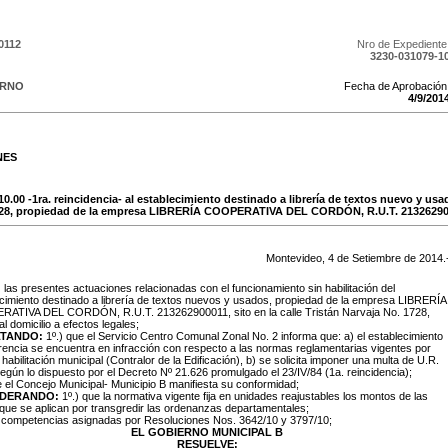
0112
Nro de Expediente
3230-031079-1
ERNO
Fecha de Aprobación
4
/
9
/
201
NES
10.00 -1ra. reincidencia- al establecimiento destinado a librería de textos nuevo y usad
1728, propiedad de la empresa LIBRERÍA COOPERATIVA DEL CORDÓN, R.U.T. 21326290
Montevideo,
4
de
Setiembre
de
2014
.
:
las presentes actuaciones relacionadas con el funcionamiento sin habilitación del
cimiento destinado a librería de textos nuevos y usados, propiedad de la empresa LIBRERÍA
ATIVA DEL CORDÓN, R.U.T. 213262900011, sito en la calle Tristán Narvaja No. 1728,
al domicilio a efectos legales;
TANDO:
1º.) que el Servicio Centro Comunal Zonal No. 2 informa que: a) el establecimiento
rencia se encuentra en infracción con respecto a las normas reglamentarias vigentes por
e habilitación municipal (Contralor de la Edificación), b) se solicita imponer una multa de U.R.
egún lo dispuesto por el Decreto Nº 21.626 promulgado el 23/IV/84 (1a. reincidencia);
e el Concejo Municipal- Municipio B manifiesta su conformidad;
IDERANDO:
1º.) que la normativa vigente fija en unidades reajustables los montos de las
que se aplican por transgredir las ordenanzas departamentales;
s competencias asignadas por Resoluciones Nos. 3642/10 y 3797/10;
EL GOBIERNO MUNICIPAL B
RESUELVE: