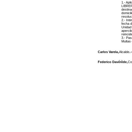
1.- Apl
LIBRER
destina
domicil
resoluc
2.- Int
fecha d
Unidad 
apercib
reincid
3.- Pas
Multas 
,
.-
Carlos Varela
Alcalde
,
Federico Davérède
Co