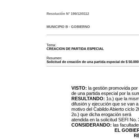
Resolución N°
199/12/0112
MUNICIPIO B - GOBIERNO
Tema:
CREACION DE PARTIDA ESPECIAL
Resumen:
Solicitud de creación de una partida especial de $ 50.000 
VISTO:
la gestión promovida por 
de una partida especial por la s
RESULTANDO:
1o.) que la mism
difusión y ejecución que se van a 
motivo del Cabildo Abierto ciclo 2
2o.) que dicha erogación será
atendida en la solicitud SEFI No.
CONSIDERANDO:
las facultad
EL GOBIE
R