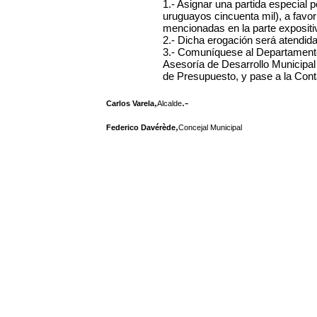
1.- Asignar una partida especial
uruguayos cincuenta mil), a favor
mencionadas en la parte expositiv
2.- Dicha erogación será atendida
3.- Comuníquese al Departamento
Asesoría de Desarrollo Municipal 
de Presupuesto, y pase a la Cont
,
.-
Carlos Varela
Alcalde
,
Federico Davérède
Concejal Municipal