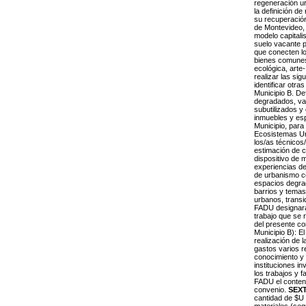
regeneración ur
la definición d
su recuperación
de Montevideo, 
modelo capitali
suelo vacante 
que conecten lo
bienes comunes
ecológica, arte
realizar las si
identificar otr
Municipio B. Def
degradados, vac
subutilizados y
inmuebles y esp
Municipio, para
Ecosistemas Ur
los/as técnicos/
estimación de c
dispositivo de
experiencias de
de urbanismo co
espacios degrad
barrios y tema
urbanos, transi
FADU designará 
trabajo que se 
del presente co
Municipio B): E
realización de 
gastos varios r
conocimiento y 
instituciones in
los trabajos y f
FADU el conteni
convenio.
SEX
cantidad de $U