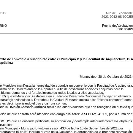
0112
Nro de Expediente
2021-0012-98-00025
ERNO
Fecha de Aprobación
30
/
10
/
202
texto de convenio a suscribirse entre el Municipio B y la Facultad de Arquitectura, D
República
Montevideo,
30
de
Octubre
de
2021
.
e Municipio manifiesta la necesidad de suscribir un convenio con la Facultad de Arquitectura,
smo de la Universidad de la República, a fin de desarrollar acciones conjuntas para la
de bienes comunes y el fortalecimiento de redes locales a ellos asociados;
:
1º) que el Municipio B establece en su Plan de Desarrollo Quinquenal trabajar en el marco
 estratégico vinculado al Derecho a la Ciudad. El mismo coloca a los "bienes comunes" como
a, es decir, priorizando el uso y disfrute común;
ada la División Asesoría Jurídica realiza las observaciones que son recogidas en el texto qu
ación de que se trata será atendida con cargo a la solicitud SEFI Nº 241909, por la suma de $
DO:
1º) que se entiende pertinente su aprobación y contempla adecuadamente los objetivos
tracción;
ejo Municipal - Municipio B votó en sesión 433 de fecha 16 de Septiembre de 2021 por
ntegrantes (5 en 5), incluido el voto de la Alcaldesa, la aprobación de la presente renovación