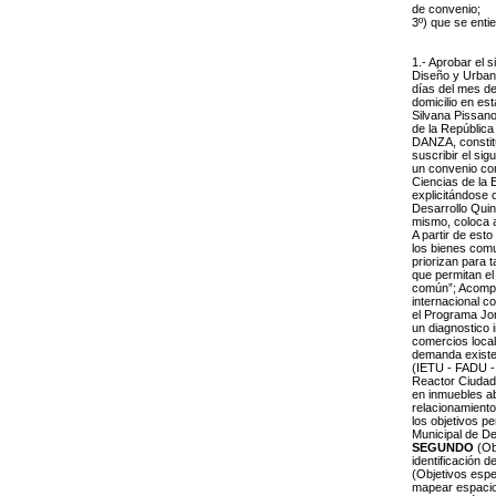
de convenio;
3º) que se enti
1.- Aprobar el s
Diseño y Urban
días del mes de 
domicilio en es
Silvana Pissan
de la Repúblic
DANZA, constitu
suscribir el sig
un convenio con
Ciencias de la 
explicitándose 
Desarrollo Quin
mismo, coloca a
A partir de est
los bienes comu
priorizan para 
que permitan el 
común”; Acompañ
internacional c
el Programa Jor
un diagnostico 
comercios local
demanda existen
(IETU - FADU - 
Reactor Ciudad 
en inmuebles ab
relacionamiento
los objetivos p
Municipal de De
SEGUNDO
(Obj
identificación 
(Objetivos espe
mapear espacios