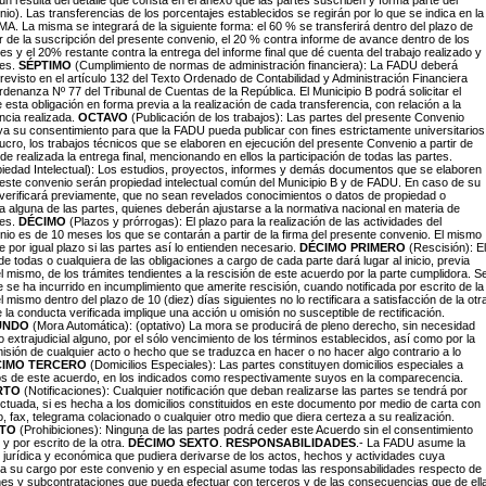
ún resulta del detalle que consta en el anexo que las partes suscriben y forma parte del
io). Las transferencias de los porcentajes establecidos se regirán por lo que se indica en la
A. La misma se integrará de la siguiente forma: el 60 % se transferirá dentro del plazo de
r de la suscripción del presente convenio, el 20 % contra informe de avance dentro de los
s y el 20% restante contra la entrega del informe final que dé cuenta del trabajo realizado y
es.
SÉPTIMO
(Cumplimiento de normas de administración financiera): La FADU deberá
previsto en el artículo 132 del Texto Ordenado de Contabilidad y Administración Financiera
denanza Nº 77 del Tribunal de Cuentas de la República. El Municipio B podrá solicitar el
 esta obligación en forma previa a la realización de cada transferencia, con relación a la
encia realizada.
OCTAVO
(Publicación de los trabajos): Las partes del presente Convenio
a su consentimiento para que la FADU pueda publicar con fines estrictamente universitarios
lucro, los trabajos técnicos que se elaboren en ejecución del presente Convenio a partir de
e realizada la entrega final, mencionando en ellos la participación de todas las partes.
iedad Intelectual): Los estudios, proyectos, informes y demás documentos que se elaboren
este convenio serán propiedad intelectual común del Municipio B y de FADU. En caso de su
 verificará previamente, que no sean revelados conocimientos o datos de propiedad o
a alguna de las partes, quienes deberán ajustarse a la normativa nacional en materia de
les.
DÉCIMO
(Plazos y prórrogas): El plazo para la realización de las actividades del
io es de 10 meses los que se contarán a partir de la firma del presente convenio. El mismo
 por igual plazo si las partes así lo entienden necesario.
DÉCIMO PRIMERO
(Rescisión): El
de todas o cualquiera de las obligaciones a cargo de cada parte dará lugar al inicio, previa
l mismo, de los trámites tendientes a la rescisión de este acuerdo por la parte cumplidora. S
 se ha incurrido en incumplimiento que amerite rescisión, cuando notificada por escrito de la
 mismo dentro del plazo de 10 (diez) días siguientes no lo rectificara a satisfacción de la otr
e la conducta verificada implique una acción u omisión no susceptible de rectificación.
UNDO
(Mora Automática): (optativo) La mora se producirá de pleno derecho, sin necesidad
 o extrajudicial alguno, por el sólo vencimiento de los términos establecidos, así como por la
misión de cualquier acto o hecho que se traduzca en hacer o no hacer algo contrario a lo
CIMO TERCERO
(Domicilios Especiales): Las partes constituyen domicilios especiales a
tos de este acuerdo, en los indicados como respectivamente suyos en la comparecencia.
RTO
(Notificaciones): Cualquier notificación que deban realizarse las partes se tendrá por
ctuada, si es hecha a los domicilios constituidos en este documento por medio de carta con
o, fax, telegrama colacionado o cualquier otro medio que diera certeza a su realización.
NTO
(Prohibiciones): Ninguna de las partes podrá ceder este Acuerdo sin el consentimiento
y por escrito de la otra.
DÉCIMO SEXTO
.
RESPONSABILIDADES
.- La FADU asume la
 jurídica y económica que pudiera derivarse de los actos, hechos y actividades cuya
a su cargo por este convenio y en especial asume todas las responsabilidades respecto de
nes y subcontrataciones que pueda efectuar con terceros y de las consecuencias que de ell