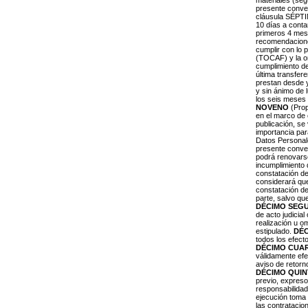
materiales (seg
presente conven
cláusula SÉPTIM
10 días a conta
primeros 4 mese
recomendacion
cumplir con lo 
(TOCAF) y la or
cumplimiento de
última transfer
prestan desde y
y sin ánimo de 
los seis meses d
NOVENO
(Prop
en el marco de 
publicación, se
importancia par
Datos Persona
presente conven
podrá renovarse
incumplimiento 
constatación de
considerará que
constatación del
parte, salvo qu
DÉCIMO SEG
de acto judicial
realización u o
estipulado.
DÉ
todos los efec
DÉCIMO CUA
válidamente efe
aviso de retorn
DÉCIMO QUI
previo, expreso 
responsabilidad
ejecución toma 
las contratacio