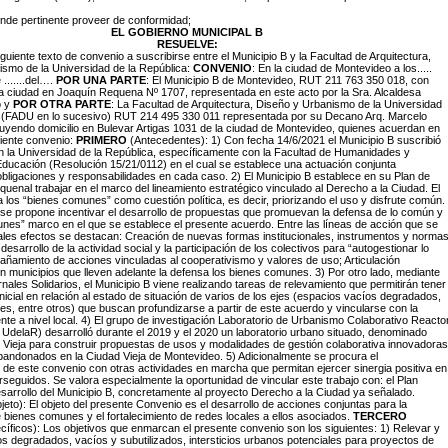
ende pertinente proveer de conformidad;
EL GOBIERNO MUNICIPAL B
RESUELVE:
iguiente texto de convenio a suscribirse entre el Municipio B y la Facultad de Arquitectura,
ismo de la Universidad de la República:
CONVENIO
: En la ciudad de Montevideo a los.....
.......del….
POR UNA PARTE
: El Municipio B de Montevideo, RUT 211 763 350 018, con
ta ciudad en Joaquín Requena Nº 1707, representada en este acto por la Sra. Alcaldesa
o y
POR OTRA PARTE
: La Facultad de Arquitectura, Diseño y Urbanismo de la Universidad
a (FADU en lo sucesivo) RUT 214 495 330 011 representada por su Decano Arq. Marcelo
yendo domicilio en Bulevar Artigas 1031 de la ciudad de Montevideo, quienes acuerdan en
uiente convenio:
PRIMERO
(Antecedentes): 1) Con fecha 14/6/2021 el Municipio B suscribió
 la Universidad de la República, específicamente con la Facultad de Humanidades y
Educación (Resolución 15/21/0112) en el cual se establece una actuación conjunta
obligaciones y responsabilidades en cada caso. 2) El Municipio B establece en su Plan de
quenal trabajar en el marco del lineamiento estratégico vinculado al Derecho a la Ciudad. El
 los “bienes comunes” como cuestión política, es decir, priorizando el uso y disfrute común.
o se propone incentivar el desarrollo de propuestas que promuevan la defensa de lo común y
nes” marco en el que se establece el presente acuerdo. Entre las líneas de acción que se
tales efectos se destacan: Creación de nuevas formas institucionales, instrumentos y norma
desarrollo de la actividad social y la participación de los colectivos para “autogestionar lo
amiento de acciones vinculadas al cooperativismo y valores de uso; Articulación
on municipios que lleven adelante la defensa los bienes comunes. 3) Por otro lado, mediante
nales Solidarios, el Municipio B viene realizando tareas de relevamiento que permitirán tener
inicial en relación al estado de situación de varios de los ejes (espacios vacíos degradados,
es, entre otros) que buscan profundizarse a partir de este acuerdo y vincularse con la
te a nivel local. 4) El grupo de investigación Laboratorio de Urbanismo Colaborativo Reacto
UdelaR) desarrolló durante el 2019 y el 2020 un laboratorio urbano situado, denominado
Vieja para construir propuestas de usos y modalidades de gestión colaborativa innovadoras
andonados en la Ciudad Vieja de Montevideo. 5) Adicionalmente se procura el
 de este convenio con otras actividades en marcha que permitan ejercer sinergia positiva en
erseguidos. Se valora especialmente la oportunidad de vincular este trabajo con: el Plan
sarrollo del Municipio B, concretamente al proyecto Derecho a la Ciudad ya señalado.
eto): El objeto del presente Convenio es el desarrollo de acciones conjuntas para la
de bienes comunes y el fortalecimiento de redes locales a ellos asociados.
TERCERO
cíficos): Los objetivos que enmarcan el presente convenio son los siguientes: 1) Relevar y
 degradados, vacíos y subutilizados, intersticios urbanos potenciales para proyectos de