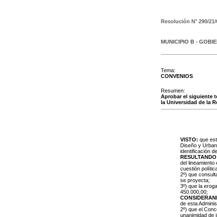
Resolución N°
290/21/
MUNICIPIO B - GOBI
Tema:
CONVENIOS
Resumen:
Aprobar el siguiente 
la Universidad de la 
VISTO:
que est
Diseño y Urbani
identificación 
RESULTANDO
del lineamiento
cuestión polític
2º) que consult
se proyecta;
3º) que la erog
450.000,00;
CONSIDERAN
de esta Adminis
2º) que el Conc
unanimidad de i