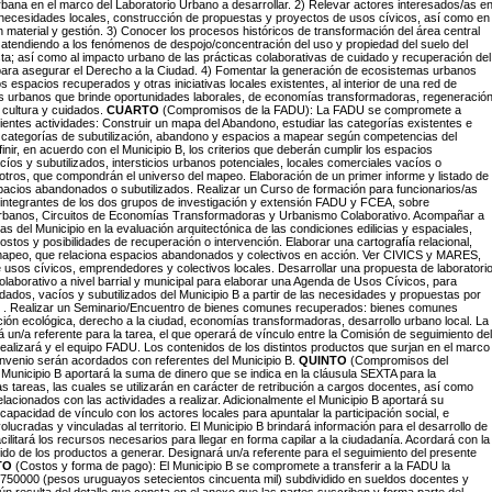
bana en el marco del Laboratorio Urbano a desarrollar. 2) Relevar actores interesados/as e
e necesidades locales, construcción de propuestas y proyectos de usos cívicos, así como en
 material y gestión. 3) Conocer los procesos históricos de transformación del área central
atendiendo a los fenómenos de despojo/concentración del uso y propiedad del suelo del
sta; así como al impacto urbano de las prácticas colaborativas de cuidado y recuperación del
para asegurar el Derecho a la Ciudad. 4) Fomentar la generación de ecosistemas urbanos
s espacios recuperados y otras iniciativas locales existentes, al interior de una red de
 urbanos que brinde oportunidades laborales, de economías transformadoras, regeneració
- cultura y cuidados.
CUARTO
(Compromisos de la FADU): La FADU se compromete a
guientes actividades: Construir un mapa del Abandono, estudiar las categorías existentes e
as categorías de subutilización, abandono y espacios a mapear según competencias del
inir, en acuerdo con el Municipio B, los criterios que deberán cumplir los espacios
íos y subutilizados, intersticios urbanos potenciales, locales comerciales vacíos o
 otros, que compondrán el universo del mapeo. Elaboración de un primer informe y listado de
acios abandonados o subutilizados. Realizar un Curso de formación para funcionarios/as
 integrantes de los dos grupos de investigación y extensión FADU y FCEA, sobre
banos, Circuitos de Economías Transformadoras y Urbanismo Colaborativo. Acompañar a
as del Municipio en la evaluación arquitectónica de las condiciones edilicias y espaciales,
ostos y posibilidades de recuperación o intervención. Elaborar una cartografía relacional,
 mapeo, que relaciona espacios abandonados y colectivos en acción. Ver CIVICS y MARES,
 usos cívicos, emprendedores y colectivos locales. Desarrollar una propuesta de laboratori
laborativo a nivel barrial y municipal para elaborar una Agenda de Usos Cívicos, para
ados, vacíos y subutilizados del Municipio B a partir de las necesidades y propuestas por
s . Realizar un Seminario/Encuentro de bienes comunes recuperados: bienes comunes
ción ecológica, derecho a la ciudad, economías transformadoras, desarrollo urbano local. La
un/a referente para la tarea, el que operará de vínculo entre la Comisión de seguimiento del
realizará y el equipo FADU. Los contenidos de los distintos productos que surjan en el marco
nvenio serán acordados con referentes del Municipio B.
QUINTO
(Compromisos del
l Municipio B aportará la suma de dinero que se indica en la cláusula
SEXTA
para la
las tareas, las cuales se utilizarán en carácter de retribución a cargos docentes, así como
elacionados con las actividades a realizar. Adicionalmente el Municipio B aportará su
capacidad de vínculo con los actores locales para apuntalar la participación social, e
volucradas y vinculadas al territorio. El Municipio B brindará información para el desarrollo de
acilitará los recursos necesarios para llegar en forma capilar a la ciudadanía. Acordará con la
do de los productos a generar. Designará un/a referente para el seguimiento del presente
TO
(Costos y forma de pago): El Municipio B se compromete a transferir a la FADU la
 750000 (pesos uruguayos setecientos cincuenta mil) subdividido en sueldos docentes y