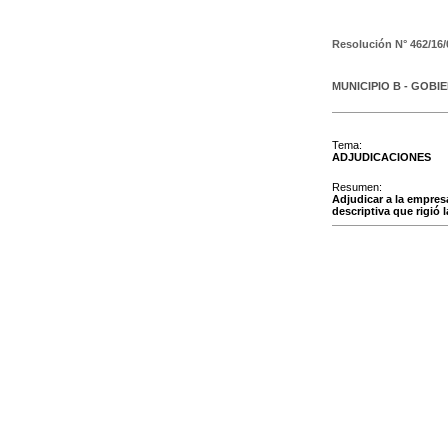
Resolución N°
462/16/
MUNICIPIO B - GOBI
Tema:
ADJUDICACIONES
Resumen:
Adjudicar a la empres
descriptiva que rigió 