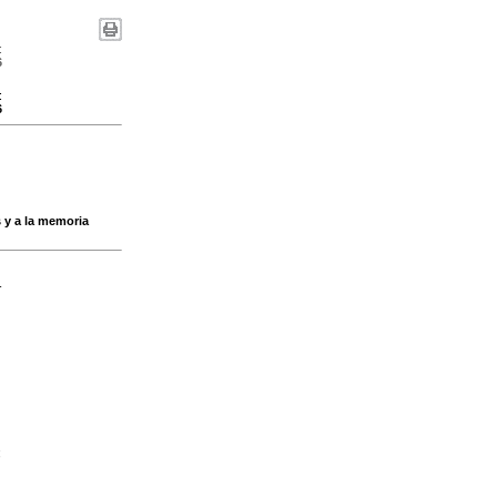
:
6
:
6
 y a la memoria
-
;