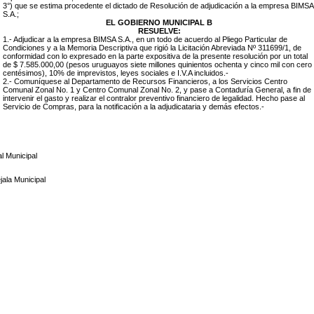
3°) que se estima procedente el dictado de Resolución de adjudicación a la empresa
BIMSA
S.A.;
EL GOBIERNO MUNICIPAL B
RESUELVE:
1.- Adjudicar a la empresa
BIMSA S.A., en un todo de acuerdo al Pliego Particular de
Condiciones y a la Memoria Descriptiva que rigió la Licitación Abreviada Nº 311699/1, de
conformidad con lo expresado en la parte expositiva de la presente resolución por un total
de $
7.585.000,00 (pesos uruguayos siete millones quinientos ochenta y cinco mil con cero
centésimos
), 10% de imprevistos, leyes sociales e I.V.A incluidos.-
2.- Comuníquese al Departamento de Recursos Financieros, a los Servicios Centro
Comunal Zonal No. 1 y Centro Comunal Zonal No. 2, y pase a Contaduría General, a fin de
intervenir el gasto y realizar el contralor preventivo financiero de legalidad. Hecho pase al
Servicio de Compras, para la notificación a la adjudicataria y demás efectos.-
l Municipal
ala Municipal