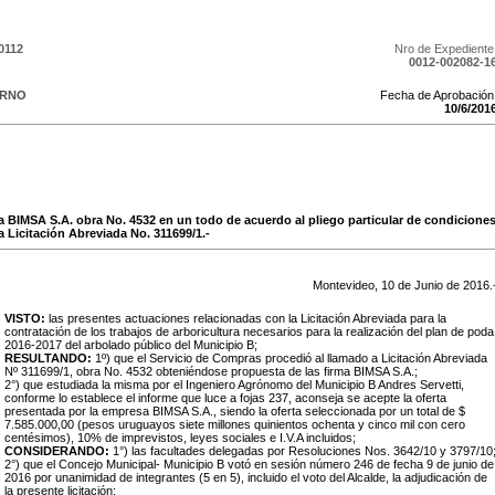
0112
Nro de Expediente
0012-002082-1
ERNO
Fecha de Aprobación
10
/
6
/
201
a BIMSA S.A. obra No. 4532 en un todo de acuerdo al pliego particular de condiciones
la Licitación Abreviada No. 311699/1.-
Montevideo,
10
de
Junio
de
2016
.
VISTO:
las presentes actuaciones relacionadas con la Licitación Abreviada para la
contratación de los trabajos de arboricultura necesarios para la realización del plan de poda
2016-2017 del arbolado público del Municipio B;
RESULTANDO:
1º) que el Servicio de Compras procedió al llamado a Licitación Abreviada
Nº 311699/1, obra No. 4532 obteniéndose propuesta de las firma BIMSA S.A.;
2°) que estudiada la misma por el Ingeniero Agrónomo del Municipio B Andres Servetti,
conforme lo establece el informe que luce a fojas 237, aconseja se acepte la oferta
presentada por la empresa BIMSA S.A., siendo la oferta seleccionada por un total de $
7.585.000,00 (pesos uruguayos siete millones quinientos ochenta y cinco mil con cero
centésimos), 10% de imprevistos, leyes sociales e I.V.A incluidos;
CONSIDERANDO:
1°) las facultades delegadas por Resoluciones Nos. 3642/10 y 3797/10
2°) que el Concejo Municipal- Municipio B votó en sesión número 246 de fecha 9 de junio de
2016 por unanimidad de integrantes (5 en 5), incluido el voto del Alcalde, la adjudicación de
la presente licitación;