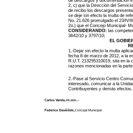
de descargos y documentación en
2, c) que la Dirección del Servi
de recibo los descargos presentad
se deje sin efecto la multa de ref
No. 21.626 promulgado el 23/IV/8
2o.) que el Concejo Municipal- Mu
CONSIDERANDO:
las competen
3642/10 y 3797/10;
EL GOBIE
R
1.-Dejar sin efecto la multa apli
fecha 8 de marzo de 2012
, a la
R.U.T. 213295310019, sita en la 
razones mencionadas en la parte 
2.-Pase al Servicio Centro Comuna
interesado, comunicar a la Unida
Contribuyentes y demás efectos.
,
.-
Carlos Varela
Alcalde
,
Federico Davérède
Concejal Municipal