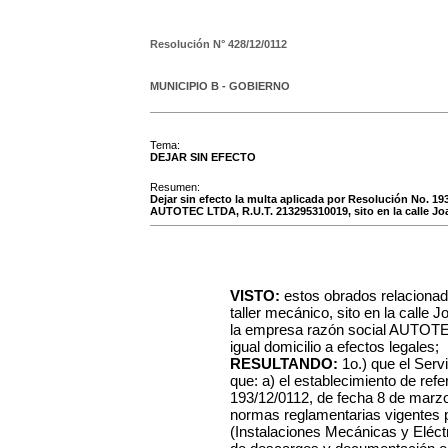
Resolución N°
428/12/0112
MUNICIPIO B - GOBIERNO
Tema:
DEJAR SIN EFECTO
Resumen:
Dejar sin efecto la multa aplicada por Resolución No. 19
AUTOTEC LTDA, R.U.T. 213295310019, sito en la calle J
VISTO:
estos obrados relacionad
taller mecánico, sito en la calle
la empresa razón social AUTOT
igual domicilio a efectos legales;
RESULTANDO:
1o.) que el Ser
que: a) el establecimiento de ref
193/12/0112, de fecha 8 de marzo 
normas reglamentarias vigentes po
(Instalaciones Mecánicas y Eléct