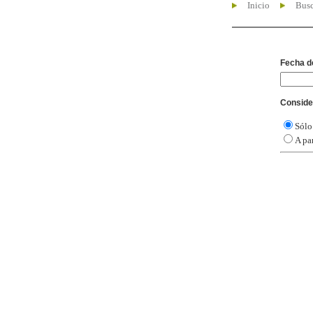
Inicio
Busc
Fecha d
Conside
Sólo
A par