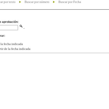
ar por texto
Buscar por número
Buscar por Fecha
e aprobación:
.
rar:
 la fecha indicada
tir de la fecha indicada