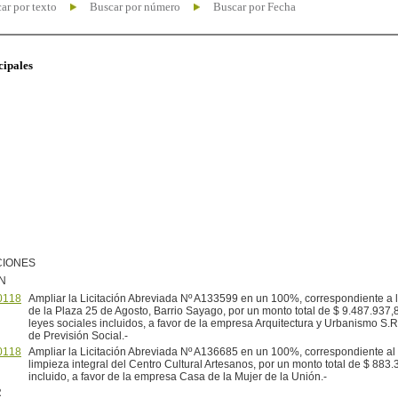
ar por texto
Buscar por número
Buscar por Fecha
cipales
CIONES
N
0118
Ampliar la Licitación Abreviada Nº A133599 en un 100%, correspondiente a 
de la Plaza 25 de Agosto, Barrio Sayago, por un monto total de $ 9.487.937,
leyes sociales incluidos, a favor de la empresa Arquitectura y Urbanismo S.R
de Previsión Social.-
0118
Ampliar la Licitación Abreviada Nº A136685 en un 100%, correspondiente al 
limpieza integral del Centro Cultural Artesanos, por un monto total de $ 883.3
incluido, a favor de la empresa Casa de la Mujer de la Unión.-
R