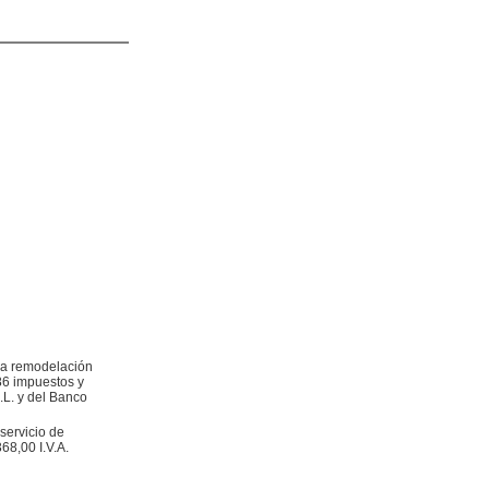
la remodelación
86 impuestos y
.L. y del Banco
servicio de
68,00 I.V.A.