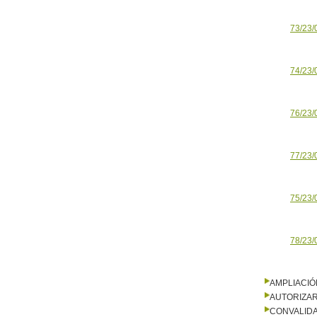
73/23/
74/23/
76/23/
77/23/
75/23/
78/23/
AMPLIACIÓ
AUTORIZA
CONVALID