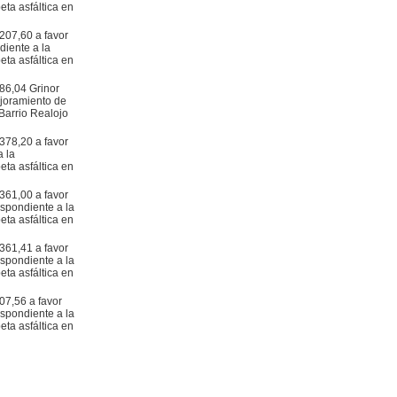
ta asfáltica en
207,60 a favor
diente a la
ta asfáltica en
186,04 Grinor
ejoramiento de
Barrio Realojo
378,20 a favor
a la
ta asfáltica en
361,00 a favor
espondiente a la
ta asfáltica en
361,41 a favor
espondiente a la
ta asfáltica en
07,56 a favor
espondiente a la
ta asfáltica en