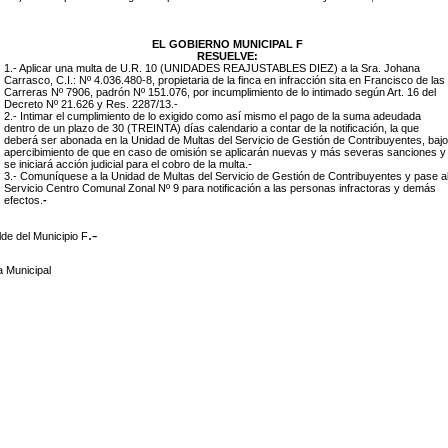
EL GOBIERNO MUNICIPAL F
RESUELVE:
1.- Aplicar una multa de U.R. 10 (UNIDADES REAJUSTABLES DIEZ) a la Sra. Johana
Carrasco, C.I.: Nº 4.036.480-8, propietaria de la finca en infracción sita en Francisco de las
Carreras Nº 7906, padrón Nº 151.076, por incumplimiento de lo intimado según Art. 16 del
Decreto Nº 21.626 y Res. 2287/13.-
2.- Intimar el cumplimiento de lo exigido como así mismo el pago de la suma adeudada
dentro de un plazo de 30 (TREINTA) días calendario a contar de la notificación, la que
deberá ser abonada en la Unidad de Multas del Servicio de Gestión de Contribuyentes, bajo
apercibimiento de que en caso de omisión se aplicarán nuevas y más severas sanciones y
se iniciará acción judicial para el cobro de la multa.-
3.- Comuníquese a la Unidad de Multas del Servicio de Gestión de Contribuyentes y pase a
Servicio Centro Comunal Zonal Nº 9 para notificación a las personas infractoras y demás
efectos.
-
.-
lde del Municipio F
a Municipal