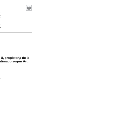
:
2
:
7
, propietaria de la
intimado según Art.
-
o