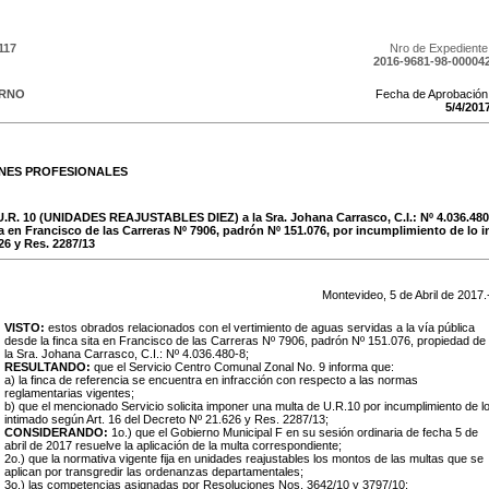
117
Nro de Expediente
2016-9681-98-00004
ERNO
Fecha de Aprobación
5
/
4
/
201
ONES PROFESIONALES
U.R. 10 (UNIDADES REAJUSTABLES DIEZ) a la Sra. Johana Carrasco, C.I.: Nº 4.036.480-8
ta en Francisco de las Carreras Nº 7906, padrón Nº 151.076, por incumplimiento de lo 
26 y Res. 2287/13
Montevideo,
5
de
Abril
de
2017
.
VISTO:
estos obrados relacionados con el vertimiento de aguas servidas a la vía pública
desde la finca sita en Francisco de las Carreras Nº 7906, padrón Nº 151.076, propiedad de
la Sra. Johana Carrasco, C.I.: Nº 4.036.480-8;
RESULTANDO:
que el Servicio Centro Comunal Zonal No. 9 informa que:
a) la finca de referencia se encuentra en infracción con respecto a las normas
reglamentarias vigentes;
b) que el mencionado Servicio solicita imponer una multa de U.R.10 por incumplimiento de l
intimado según Art. 16 del Decreto Nº 21.626 y Res. 2287/13;
CONSIDERANDO:
1o.) que el Gobierno Municipal F en su sesión ordinaria de fecha 5 de
abril de 2017 resuelve la aplicación de la multa correspondiente;
2o.) que la normativa vigente fija en unidades reajustables los montos de las multas que se
aplican por transgredir las ordenanzas departamentales;
3o.) las competencias asignadas por Resoluciones Nos. 3642/10 y 3797/10;