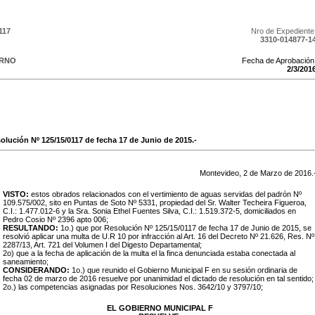
117
Nro de Expediente
3310-014877-1
ERNO
Fecha de Aprobación
2
/
3
/
201
solución Nº 125/15/0117 de fecha 17 de Junio de 2015.-
Montevideo,
2
de
Marzo
de
2016
.
VISTO:
estos obrados relacionados con el vertimiento de aguas servidas del padrón Nº
109.575/002, sito en Puntas de Soto Nº 5331, propiedad del Sr. Walter Techeira Figueroa,
C.I.: 1.477.012-6 y la Sra. Sonia Ethel Fuentes Silva, C.I.: 1.519.372-5, domiciliados en
Pedro Cosio Nº 2396 apto 006;
RESULTANDO:
1o.) que por Resolución Nº 125/15/0117 de fecha 17 de Junio de 2015, se
resolvió aplicar una multa de
U.R 10 por infracción al Art. 16 del Decreto Nº 21.626, Res. Nº
2287/13, Art. 721 del Volumen I del Digesto Departamental;
2o) que a la fecha de aplicación de la multa el la finca denunciada estaba conectada al
saneamiento;
CONSIDERANDO:
1o.) que reunido el Gobierno Municipal F en su sesión ordinaria de
fecha 02 de marzo de 2016 resuelve por unanimidad el dictado de resolución en tal sentido;
2o.) las competencias asignadas por Resoluciones Nos. 3642/10 y 3797/10;
EL GOBIERNO MUNICIPAL F