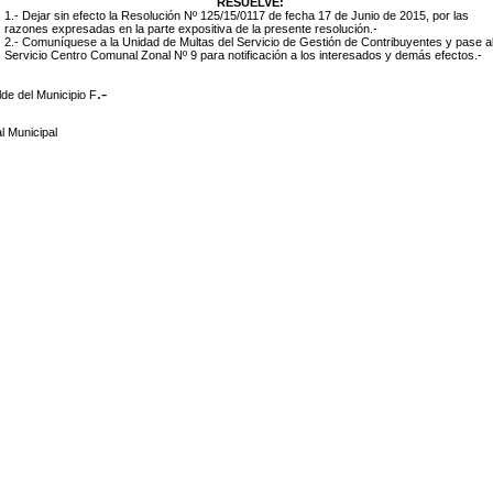
RESUELVE:
1.- Dejar sin efecto la Resolución Nº 125/15/0117 de fecha 17 de Junio de 2015
, por las
razones expresadas en la parte expositiva de la presente resolución.-
2.- Comuníquese a la Unidad de Multas del Servicio de Gestión de Contribuyentes y pase a
Servicio Centro Comunal Zonal Nº 9 para notificación a los interesados y demás efectos.-
.-
lde del Municipio F
l Municipal