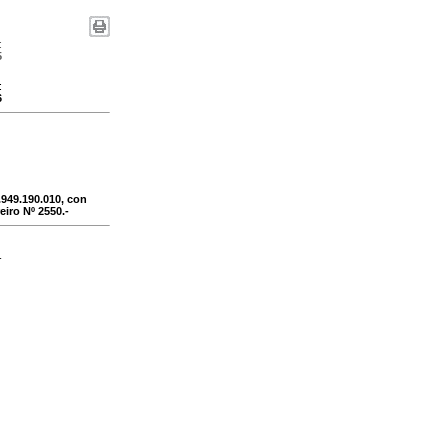
:
5
:
6
49.190.010, con
eiro Nº 2550.-
-