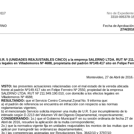
0117
Nro de Expediente
3310-005378-1
ERNO
Fecha de Aprobación
27
/
4
/
201
e U.R. 5 (UNIDADES REAJUSTABLES CINCO) a la empresa SALERNO LTDA. RUT Nº 211.9
s legales en Villademoros Nº 4688, propietaria del padrón Nº149.417 sito en Felipe Ferr
Montevideo,
27
de
Abril
de
2016
.
VISTO:
las presentes actuaciones relacionadas con el mal estado de la vereda ubicada
frente al padrón Nº149.417 sito en Felipe Ferreiro Nº 2550, propiedad de la empresa
SALERNO LTDA. RUT Nº 211.949.190.010, con domicilio a los efectos legales en
Villademoros Nº 4688;
RESULTANDO:
que el Servicio Centro Comunal Zonal No. 9 informa que:
a) el padrón de referencia se encuentra en infracción con respecto a las normas
reglamentarias vigentes;
b) el mencionado Servicio solicita imponer una multa de U.R. 5 por incumplimiento de lo
intimado según D.2213 del Volumen VII del Digesto Departamental, respectivamente;
CONSIDERANDO:
1o.) que el Gobierno Municipal F en su sesión ordinaria de fecha 27 de
Abril de 2016, resuelve la aplicación de la multa correspondiente;
2o.) que la normativa vigente fija en unidades reajustables los montos de las multas que se
aplican por transgredir las ordenanzas departamentales;
3o.) las competencias asignadas por Resoluciones Nos. 3642/10 y 3797/10;