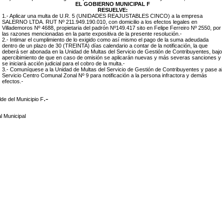
EL GOBIERNO MUNICIPAL F
RESUELVE:
1.- Aplicar una multa de U.R. 5 (UNIDADES REAJUSTABLES CINCO) a la empresa
SALERNO LTDA. RUT Nº 211.949.190.010, con domicilio a los efectos legales en
Villademoros Nº 4688, propietaria del padrón
Nº149.417 sito en Felipe Ferreiro Nº 2550, por
las razones mencionadas en la parte expositiva de la presente resolución.-
2.- Intimar el cumplimiento de lo exigido como así mismo el pago de la suma adeudada
dentro de un plazo de 30 (TREINTA) días calendario a contar de la notificación, la que
deberá ser abonada en la Unidad de Multas del Servicio de Gestión de Contribuyentes, bajo
apercibimiento de que en caso de omisión se aplicarán nuevas y más severas sanciones y
se iniciará acción judicial para el cobro de la multa.-
3.- Comuníquese a la Unidad de Multas del Servicio de Gestión de Contribuyentes y pase a
Servicio Centro Comunal Zonal Nº 9 para notificación a la persona infractora y demás
efectos.-
.-
lde del Municipio F
l Municipal