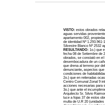
VISTO:
estos obrados relac
aguas servidas provenientes
apartamento 002, propiedad
de identidad Nº 1.293.961-1
Silvestre Blanco Nº 2532 a
RESULTANDO:
1o.) que e
fecha 08 de Setiembre de 2
obrados, se constató en el l
desembocadura de un caño 
que drena al terreno por de
denunciante
,
aspectos que
condiciones de habitabilidad
2o.) que en reiteradas ocas
Centro Comunal Zonal 9 inti
acciones necesarias para s
3o.) que ante el incumplimi
Arquitecto Sr. Silvio Raim
luce a fojas 37 de estos obr
multa de U.R 20 (unidades 