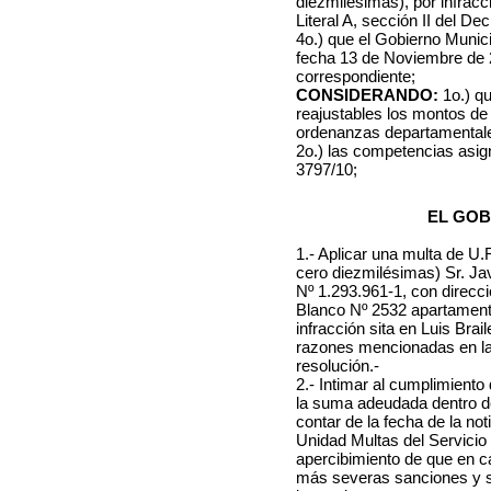
diezmilésimas), por infracc
Literal A, sección II del De
4o.) que el Gobierno Munici
fecha 13 de Noviembre de 2
correspondiente;
CONSIDERANDO:
1o.) qu
reajustables los montos de 
ordenanzas departamental
2o.) las competencias asi
3797/10;
EL GOB
1.- Aplicar una multa de U.
cero diezmilésimas)
Sr. Ja
Nº 1.293.961-1, con direcci
Blanco Nº 2532 apartamento 
infracción sita en Luis Bra
razones mencionadas en la 
resolución.-
2.- Intimar al cumplimient
la suma adeudada dentro del
contar de la fecha de la not
Unidad Multas del Servicio
apercibimiento de que en c
más severas sanciones y se 