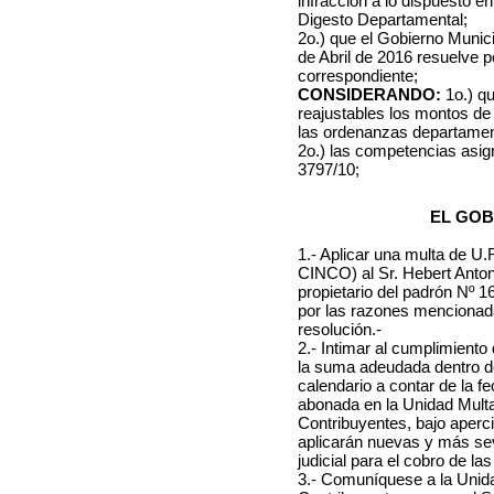
infracción a lo dispuesto en
Digesto Departamental;
2o.) que el Gobierno Munic
de Abril de 2016
resuelve po
correspondiente;
CONSIDERANDO:
1o.) qu
reajustables los montos de 
las ordenanzas departamen
2o.) las competencias asi
3797/10;
EL GOB
1.- Aplicar una multa d
CINCO) al
Sr. Hebert Anton
propietario del padrón Nº 1
por las razones mencionada
resolución.-
2.- Intimar al cumplimient
la suma adeudada dentro d
calendario a contar de la fe
abonada en la Unidad Multa
Contribuyentes, bajo aperc
aplicarán nuevas y más sev
judicial para el cobro de las
3.- Comuníquese a la Unida