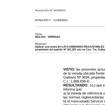
Resolución N°
94/16/0117
MUNICIPIO F - GOBIERNO
Tema:
MULTAS - VEREDAS
Resumen:
Aplicar una multa de U.R.5 (UNIDADES REAJUSTABLES CINC
propietario del padrón Nº 161.281 sito en Cno. Tte. Gale
VISTO:
las presentes actu
de la vereda ubicada frente
Galeano Nº 3694, propiedad
C.I.: 1.888.698-8;
RESULTANDO:
1o.) que e
informa que:
a) la vereda de referencia 
las normas reglamentarias 
b) el mencionado Servicio 