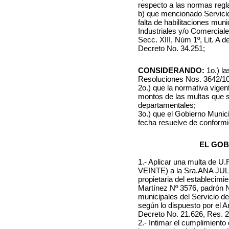
respecto a las normas regl
b) que mencionado Servicio 
falta de habilitaciones mun
Industriales y/o Comerciales
Secc. XIII, Núm 1º, Lit. A 
Decreto No. 34.251;
CONSIDERANDO:
1o.) l
Resoluciones Nos. 3642/10
2o.) que la normativa vigent
montos de las multas que s
departamentales;
3o.) que el Gobierno Munici
fecha resuelve de conform
EL GOB
1.- Aplicar una multa d
VEINTE) a la Sra.ANA JUL
propietaria del establecimi
Martínez Nº 3576, padrón Nº
municipales del Servicio de
según lo dispuesto por el Ar
Decreto No. 21.626, Res. 2
2.- Intimar el cumplimient