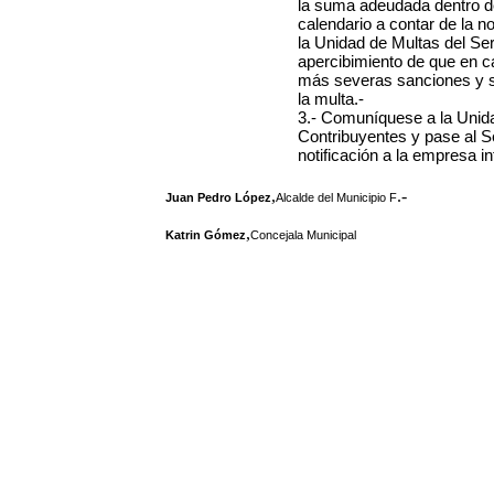
la suma adeudada dentro d
calendario a contar de la n
la Unidad de Multas del Se
apercibimiento de que en c
más severas sanciones y se 
la multa.-
3.- Comuníquese a la Unida
Contribuyentes y pase al S
notificación a la empresa i
,
.-
Juan Pedro López
Alcalde del Municipio F
,
Katrin Gómez
Concejala Municipal