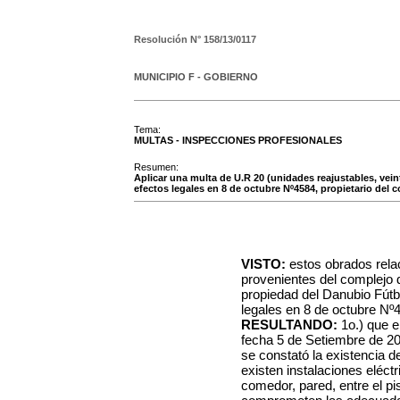
Resolución N°
158/13/0117
MUNICIPIO F - GOBIERNO
Tema:
MULTAS - INSPECCIONES PROFESIONALES
Resumen:
Aplicar una multa de U.R 20 (unidades reajustables, vei
efectos legales en 8 de octubre Nº4584, propietario del 
VISTO:
estos obrados rel
provenientes del complejo 
propiedad del Danubio Fútbo
legales en 8 de octubre Nº
RESULTANDO:
1o.) que e
fecha 5 de Setiembre de 20
se constató la existencia
existen instalaciones eléct
comedor, pared, entre el pi