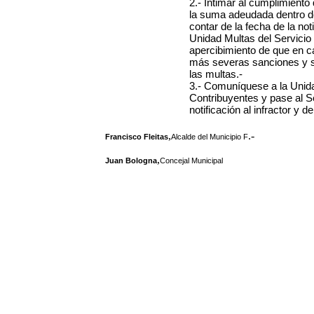
2.- Intimar al cumplimient
la suma adeudada dentro del
contar de la fecha de la not
Unidad Multas del Servicio
apercibimiento de que en c
más severas sanciones y se 
las multas.-
3.- Comuníquese a la Unida
Contribuyentes y pase al S
notificación al infractor y 
,
.-
Francisco Fleitas
Alcalde del Municipio F
,
Juan Bologna
Concejal Municipal