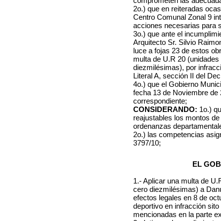
comprometen las adecuadas 
2o.) que en reiteradas ocas
Centro Comunal Zonal 9 inti
acciones necesarias para s
3o.) que ante el incumplimi
Arquitecto Sr. Silvio Raimo
luce a fojas 23 de estos obr
multa de U.R 20 (unidades 
diezmilésimas), por infracc
Literal A, sección II del De
4o.) que el Gobierno Munici
fecha 13 de Noviembre de 2
correspondiente;
CONSIDERANDO:
1o.) qu
reajustables los montos de 
ordenanzas departamental
2o.) las competencias asi
3797/10;
EL GOB
1.- Aplicar una multa de
U.R
cero diezmilésimas) a Danu
efectos legales en 8 de oct
deportivo en infracción sit
mencionadas en la parte exp