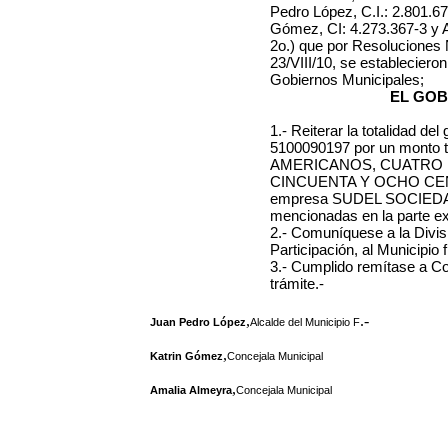
Pedro López, C.I.: 2.801.67
Gómez, CI: 4.273.367-3 y A
2o.) que por Resoluciones N
23/VIII/10, se estableciero
Gobiernos Municipales;
EL GOB
1.- Reiterar la totalidad de
5100090197 por un monto 
AMERICANOS, CUATRO 
CINCUENTA Y OCHO CENTAV
empresa SUDEL SOCIEDAD
mencionadas en la parte exp
2.- Comuníquese a la Divis
Participación, al Municipio 
3.- Cumplido remítase a Co
trámite.-
,
.-
Juan Pedro López
Alcalde del Municipio F
,
Katrin Gómez
Concejala Municipal
,
Amalia Almeyra
Concejala Municipal