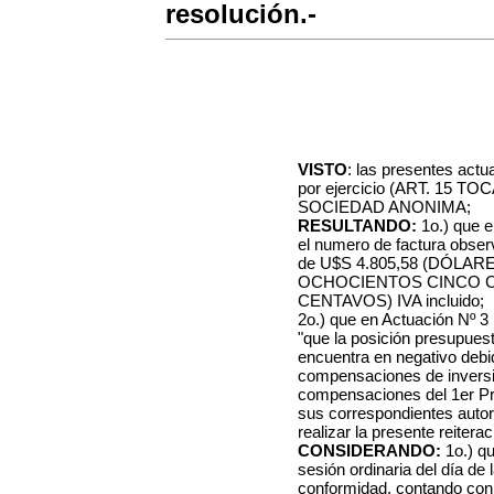
resolución.-
VISTO
: las presentes act
por ejercicio (ART. 15 TO
SOCIEDAD ANONIMA;
RESULTANDO:
1o.) que e
el numero de factura obse
de U$S 4.805,58 (DÓLA
OCHOCIENTOS CINCO 
CENTAVOS) IVA incluido;
2o.) que en Actuación Nº 3
"que la posición presupuest
encuentra en negativo debi
compensaciones de invers
compensaciones del 1er Pr
sus correspondientes autor
realizar la presente reiterac
CONSIDERANDO:
1o.) qu
sesión ordinaria del día de
conformidad, contando con 