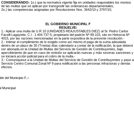
CONSIDERANDO:
1o.) que la normativa vigente fija en unidades reajustables los montos
de las multas que se aplican por transgredir las ordenanzas departamentales;
2o.) las competencias asignadas por Resoluciones Nos. 3642/10 y 3797/10;
EL GOBIERNO MUNICIPAL F
RESUELVE:
1.- Aplicar una multa de U.R 10 (UNIDADES REAJUSTABLES DIEZ) al
Sr. Pedro Carlos
Facelli Lagayette, C.I.: 1.404.737-5, propietario del padrón Nº
89.103, sito en Helvecia Nº
4015, por las razones mencionadas en la parte expositiva de la presente resolución.-
2.- Intimar el cumplimiento de lo exigido como así mismo el pago de la suma adeudada
dentro de un plazo de 30 (Treinta) días calendario a contar de la notificación, la que deberá
ser abonada en la Unidad de Multas del Servicio de Gestión de Contribuyentes, bajo
apercibimiento de que en caso de omisión se aplicarán nuevas y más severas sanciones y
se iniciará acción judicial para el cobro de la multa.-
3.- Comuníquese a la Unidad de Multas del Servicio de Gestión de Contribuyentes y pase a
Servicio Centro Comunal Zonal Nº 9 para notificación a las personas infractoras y demás
efectos.
.-
lde del Municipio F
l Municipal