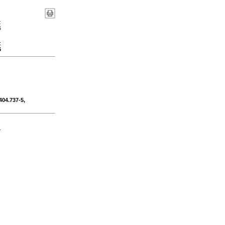
:
6
:
6
404.737-5,
-