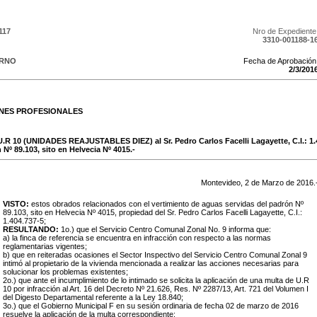
117
Nro de Expediente
3310-001188-1
ERNO
Fecha de Aprobación
2
/
3
/
201
ONES PROFESIONALES
U.R 10 (UNIDADES REAJUSTABLES DIEZ) al Sr. Pedro Carlos Facelli Lagayette, C.I.: 1.
 Nº 89.103, sito en Helvecia Nº 4015.-
Montevideo,
2
de
Marzo
de
2016
.
VISTO:
estos obrados relacionados con el vertimiento de aguas servidas del padrón Nº
89.103, sito en Helvecia Nº 4015, propiedad del Sr. Pedro Carlos Facelli Lagayette, C.I.:
1.404.737-5;
RESULTANDO:
1o.) que el Servicio Centro Comunal Zonal No. 9 informa que:
a) la finca de referencia se encuentra en infracción con respecto a las normas
reglamentarias vigentes;
b) que en reiteradas ocasiones el Sector Inspectivo del Servicio Centro Comunal Zonal 9
intimó al propietario de la vivienda mencionada a realizar las acciones necesarias para
solucionar los problemas existentes;
2o.) que ante el incumplimiento de lo intimado se solicita la aplicación de una multa de U.R
10 por infracción al Art. 16 del Decreto Nº 21.626, Res. Nº 2287/13, Art. 721 del Volumen I
del Digesto Departamental referente a la Ley 18.840;
3o.) que el Gobierno Municipal F en su sesión ordinaria de fecha 02 de marzo de 2016
resuelve la aplicación de la multa correspondiente;