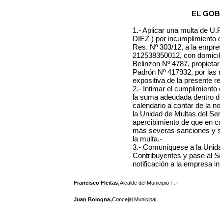
EL GOB
1.- Aplicar una multa d
DIEZ ) por incumplimiento 
Res. Nº 303/12, a la em
212538350012, con domicili
Belinzon Nº 4787, propietar
Padrón Nº 417932, por las
expositiva de la presente r
2.- Intimar el cumplimient
la suma adeudada dentro de 
calendario a contar de la n
la Unidad de Multas del Se
apercibimiento de que en c
más severas sanciones y se 
la multa.-
3.- Comuníquese a la Unida
Contribuyentes y pase al S
notificación a la empresa i
,
.-
Francisco Fleitas
Alcalde del Municipio F
,
Juan Bologna
Concejal Municipal