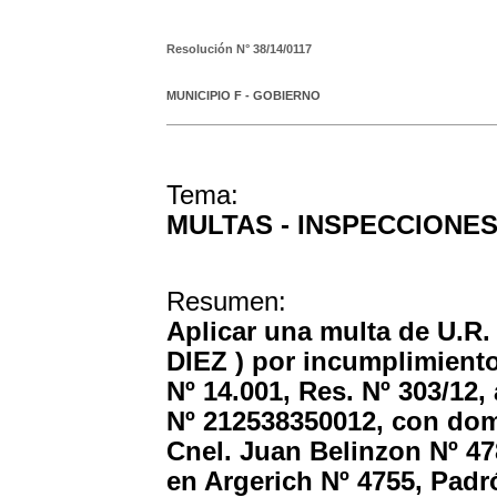
Resolución N°
38/14/0117
MUNICIPIO F - GOBIERNO
Tema:
MULTAS - INSPECCIONE
Resumen:
Aplicar una multa de U.
DIEZ ) por incumplimient
Nº 14.001, Res. Nº 303/1
Nº 212538350012, con domi
Cnel. Juan Belinzon Nº 478
en Argerich Nº 4755, Padr