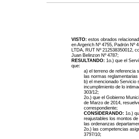
VISTO:
estos obrados relacionado
en Argerich Nº 4755, Padrón Nº
4
LTDA, RUT Nº 212538350012, con 
Juan Belinzon Nº 4787;
RESULTANDO:
1o.) que el Serv
que:
a) el terreno de referencia
las normas reglamentarias 
b) el mencionado Servicio 
incumplimiento de lo intim
303/12;
2o.) que el Gobierno Munici
de Marzo de 2014, resuelve 
correspondiente;
CONSIDERANDO:
1o.) qu
reajustables los montos de 
las ordenanzas departamen
2o.) las competencias asi
3797/10;