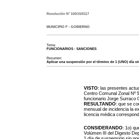
Resolución N°
100/15/0117
MUNICIPIO F - GOBIERNO
Tema:
FUNCIONARIOS - SANCIONES
Resumen:
Aplicar una suspensión por el término de 1 (UNO) día sin
VISTO
: las presentes actu
Centro Comunal Zonal Nº 9,
funcionario Jorge Surraco C
RESULTANDO
: que se co
mensual de incidencia la exi
licencia médica correspond
CONSIDERANDO
: 1o) qu
Volúmen III del Digesto De
1 día de suspensión sin go