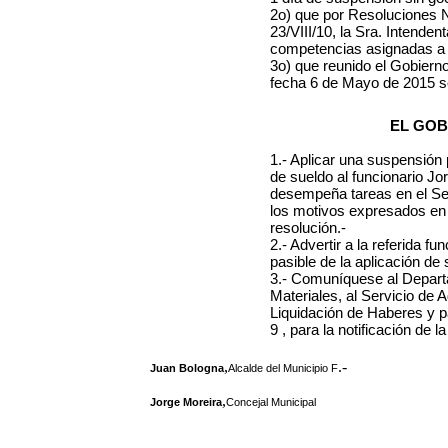
2o) que por Resoluciones N
23/VIII/10, la Sra. Intende
competencias asignadas a 
3o) que reunido el Gobierno
fecha 6 de Mayo de 2015 s
EL GOB
1.- Aplicar una suspensión 
de sueldo al
funcionario Jo
desempeña tareas en el Se
los motivos expresados en l
resolución.-
2.- Advertir a la referida f
pasible de la aplicación d
3.- Comuníquese al Depar
Materiales, al Servicio de 
Liquidación de Haberes y p
9 , para la notificación de 
,
.-
Juan Bologna
Alcalde del Municipio F
,
Jorge Moreira
Concejal Municipal