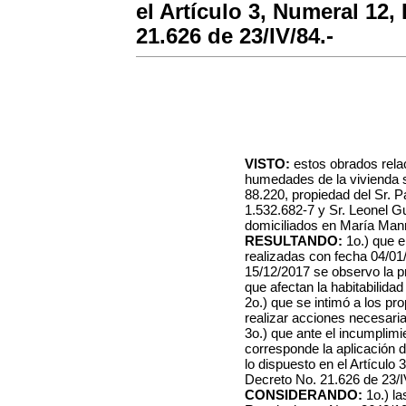
el Artículo 3, Numeral 12, 
21.626 de 23/IV/84.-
VISTO:
estos obrados rel
humedades de la vivienda s
88.220, propiedad del Sr. P
1.532.682-7 y Sr. Leonel G
domiciliados en María Manr
RESULTANDO:
1o.) que e
realizadas con fecha 04/01
15/12/2017 se observo la 
que afectan la habitabilidad 
2o.) que se intimó a los pr
realizar acciones necesari
3o.) que ante el incumplimi
corresponde la aplicación d
lo dispuesto en el Artículo 3
Decreto No. 21.626 de 23/I
CONSIDERANDO:
1o.) l