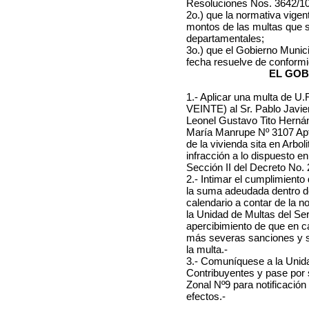
Resoluciones Nos. 3642/10
2o.) que la normativa vigent
montos de las multas que s
departamentales;
3o.) que el Gobierno Munici
fecha resuelve de conform
EL GOB
1.- Aplicar una multa d
VEINTE) al Sr. Pablo Javier
Leonel Gustavo Tito Hernán
María Manrupe Nº 3107 Apto 
de la vivienda sita en Arbol
infracción a lo dispuesto en
Sección II del Decreto No. 
2.- Intimar el cumplimient
la suma adeudada dentro d
calendario a contar de la n
la Unidad de Multas del Se
apercibimiento de que en c
más severas sanciones y se 
la multa.-
3.- Comuníquese a la Unida
Contribuyentes y pase por 
Zonal Nº9 para notificación
efectos.-