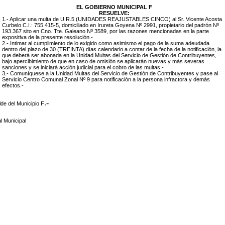
EL GOBIERNO MUNICIPAL F
RESUELVE:
1.- Aplicar una multa de U.R.5 (UNIDADES REAJUSTABLES CINCO) al
Sr. Vicente Acosta
Curbelo C.I.: 755.415-5, domiciliado en Irureta Goyena Nº 2991, propietario del padrón Nº
193.367 sito en Cno. Tte. Galeano Nº 3589, por las razones mencionadas en la parte
expositiva de la presente resolución.-
2.- Intimar al cumplimiento de lo exigido como asimismo el pago de la suma adeudada
dentro del plazo de 30 (TREINTA) días calendario a contar de la fecha de la notificación, la
que deberá ser abonada en la Unidad Multas del Servicio de Gestión de Contribuyentes,
bajo apercibimiento de que en caso de omisión se aplicarán nuevas y más severas
sanciones y se iniciará acción judicial para el cobro de las multas.-
3.- Comuníquese a la Unidad Multas del Servicio de Gestión de Contribuyentes y pase al
Servicio Centro Comunal Zonal Nº 9 para notificación a la persona infractora y demás
efectos.-
.-
lde del Municipio F
l Municipal