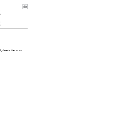
:
5
:
6
, domiciliado en
-