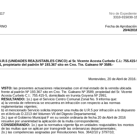
117
Nro de Expediente
3310-015030-1
ERNO
Fecha de Aprobación
20
/
4
/
201
 U.R.5 (UNIDADES REAJUSTABLES CINCO) al Sr. Vicente Acosta Curbelo C.I.: 755.415-5
, propietario del padrón Nº 193.367 sito en Cno. Tte. Galeano Nº 3589.-
Montevideo,
20
de
Abril
de
2016
.
VISTO:
las presentes actuaciones relacionadas con el mal estado de la vereda ubicada
frente al padrón Nº 193.367 sito en Cno. Tte. Galeano Nº 3589, propiedad del Sr. Vicente
Acosta Curbelo C.I.: 755.415-5, domiciliado en Irureta Goyena Nº 2991;
RESULTANDO:
1o.) que el Servicio Centro Comunal Zonal No. 9 informa que:
a) la vereda de referencia se encuentra en infracción con respecto a las normas
reglamentarias vigentes;
b) el mencionado Servicio solicita imponer una multa de U.R.5 por infracción a lo dispuesto
en el Artículo D.2213 del Volumen VII del Digesto Departamental;
2o.) que el Gobierno Municipal F en su sesión ordinaria de fecha
20 de Abril de 2016
resuelve por unanimidad la aplicación de la multa correspondiente;
CONSIDERANDO:
1o.) que la normativa vigente fija en unidades reajustables los montos
de las multas que se aplican por transgredir las ordenanzas departamentales;
2o.) las competencias asignadas por Resoluciones Nos. 3642/10 y 3797/10;