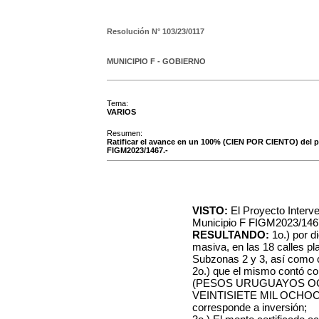
Resolución N°
103/23/0117
MUNICIPIO F - GOBIERNO
Tema:
VARIOS
Resumen:
Ratificar el avance en un 100% (CIEN POR CIENTO) del pro
FIGM2023/1467.-
VISTO:
El Proyecto Interve
Municipio F FIGM2023/146
RESULTANDO:
1o.) por d
masiva, en las 18 calles pl
Subzonas 2 y 3, así como c
2o.) que el mismo contó c
(PESOS URUGUAYOS O
VEINTISIETE MIL OCHOC
corresponde a inversión;