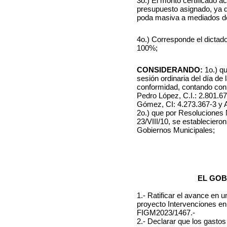
3o.) El monto certificado 
presupuesto asignado, ya qu
poda masiva a mediados de
4o.) Corresponde el dictado
100%;
CONSIDERANDO:
1o.) qu
sesión ordinaria del día de
conformidad, contando con 
Pedro López, C.I.: 2.801.67
Gómez, CI: 4.273.367-3 y A
2o.) que por Resoluciones N
23/VIII/10, se estableciero
Gobiernos Municipales;
EL GOB
1.- Ratificar el avance e
proyecto Intervenciones en e
FIGM2023/1467.-
2.- Declarar que los gastos