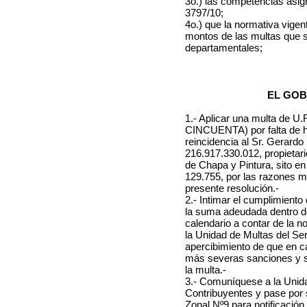
3o.) las competencias asi
3797/10;
4o.) que la normativa vigent
montos de las multas que s
departamentales;
EL GOB
1.- Aplicar una multa d
CINCUENTA) por falta de h
reincidencia al
Sr. Gerardo L
216.917.330.012, propietari
de Chapa y Pintura, sito e
129.755, por las razones m
presente resolución.-
2.- Intimar el cumplimient
la suma adeudada dentro d
calendario a contar de la n
la Unidad de Multas del Se
apercibimiento de que en c
más severas sanciones y se 
la multa.-
3.- Comuníquese a la Unida
Contribuyentes y pase por 
Zonal Nº9 para notificació