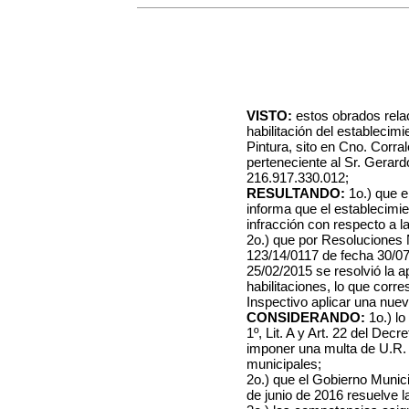
VISTO:
estos obrados rela
habilitación del establecim
Pintura, sito en Cno. Corra
perteneciente al Sr. Gerardo
216.917.330.012;
RESULTANDO:
1o.) que e
informa que el establecimi
infracción con respecto a 
2o.) que por Resoluciones 
123/14/0117 de fecha 30/07
25/02/2015 se resolvió la a
habilitaciones, lo que corr
Inspectivo aplicar una nue
CONSIDERANDO:
1o.) lo
1º, Lit. A y Art. 22 del De
imponer una multa de U.R. 5
municipales;
2o.) que el Gobierno Munici
de junio de 2016 resuelve l