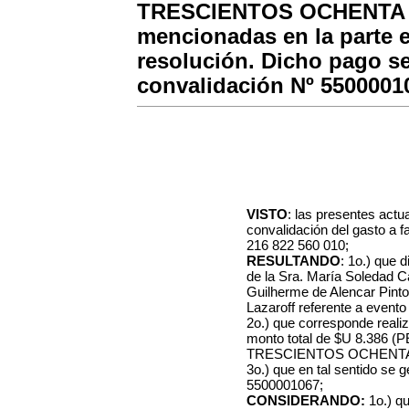
TRESCIENTOS OCHENTA Y 
mencionadas en la parte e
resolución. Dicho pago se
convalidación Nº 5500001
VISTO
: las presentes actu
convalidación del gasto 
216 822 560 010;
RESULTANDO
: 1o.) que 
de la Sra. María Soledad Ca
Guilherme de Alencar Pinto 
Lazaroff referente a evento
2o.) que corresponde realiz
monto total de
$U 8.386 
TRESCIENTOS OCHENTA 
3o.) que en tal sentido se 
550000
1067;
CONSIDERANDO:
1o.) qu