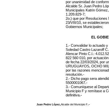
por unanimidad de conformi
Alcalde Sr. Juan Pedro Lópe
Municipales Katrin Gómez, 
1.209.829-7;
2o.) que por Resoluciones N
23/VIII/10, se estableciero
Gobiernos Municipales;
EL GOBIE
1.- Convalidar lo actuado y 
Soledad Castro Lazaroff C.I
Alencar Pinto C.I.: 4.012
822 560 010, por actuación 
de fecha 22/03/2024, por u
URUGUAYOS, OCHO MIL
por las razones mencionada
resolución.-
2.- Dicho pago sera atendi
5500001067
.-
3.- Comuníquese al Depart
Municipio F y remítase a C
definitiva.
-
,
.-
Juan Pedro López
Alcalde del Municipio F