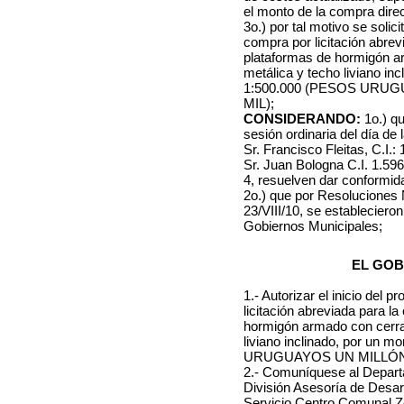
el monto de la compra direc
3o.) por tal motivo se solici
compra por licitación abrev
plataformas de hormigón ar
metálica y techo liviano i
1:500.000 (PESOS URU
MIL);
CONSIDERANDO:
1o.) qu
sesión ordinaria del día de
Sr. Francisco Fleitas, C.I.
Sr. Juan Bologna C.I. 1.596
4, resuelven dar conformid
2o.) que por Resoluciones N
23/VIII/10, se estableciero
Gobiernos Municipales;
EL GOB
1.- Autorizar el inicio del 
licitación abreviada para l
hormigón armado con cerram
liviano inclinado, por un
URUGUAYOS UN MILLÓN 
2.- Comuníquese al Depart
División Asesoría de Desarr
Servicio Centro Comunal Z