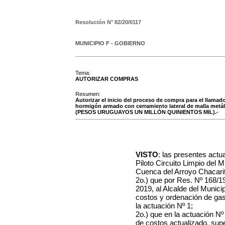
Resolución N°
82/20/0117
MUNICIPIO F - GOBIERNO
Tema:
AUTORIZAR COMPRAS
Resumen:
Autorizar el inicio del proceso de compra para el llamado
hormigón armado con cerramiento lateral de malla metál
(PESOS URUGUAYOS UN MILLÓN QUINIENTOS MIL).-
VISTO
: las presentes actu
Piloto Circuito Limpio del M
Cuenca del Arroyo Chacari
2o.) que por Res. Nº 168/1
2019, al Alcalde del Municip
costos y ordenación de gas
la actuación Nº 1;
2o.) que en la actuación Nº
de costos actualizado, sup